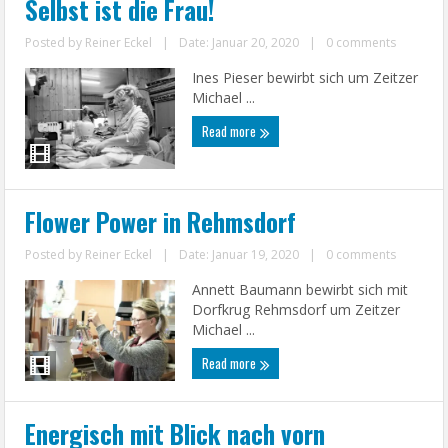
Selbst ist die Frau!
Posted by
Reiner Eckel
|
Date: Januar 20, 2020
|
0 comments
Ines Pieser bewirbt sich um Zeitzer
Michael ...
Read more
Flower Power in Rehmsdorf
Posted by
Reiner Eckel
|
Date: Januar 19, 2020
|
0 comments
Annett Baumann bewirbt sich mit
Dorfkrug Rehmsdorf um Zeitzer
Michael ...
Read more
Energisch mit Blick nach vorn