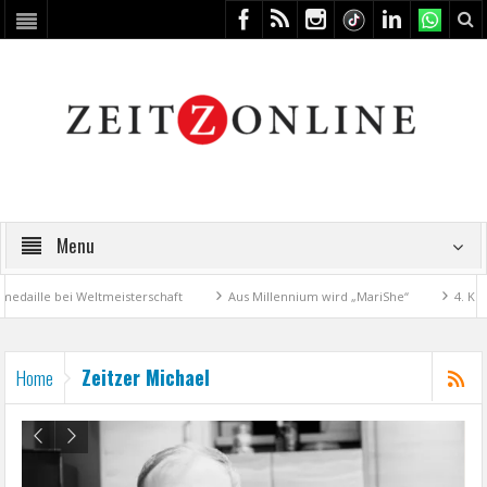
Menu
lle bei Weltmeisterschaft
Aus Millennium wird „MariShe“
4. Kunstfe
Zeitzer Michael
Home