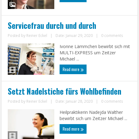
Servicefrau durch und durch
Posted by
Reiner Eckel
|
Date: Januar 29, 2020
|
0 comments
Ivonne Lämmchen bewirbt sich mit
MULTI-EXPRESS um Zeitzer
Michael ...
Read more
Setzt Nadelstiche fürs Wohlbefinden
Posted by
Reiner Eckel
|
Date: Januar 28, 2020
|
0 comments
Heilpraktikerin Nadejda Walther
bewirbt sich um Zeitzer Michael ...
Read more