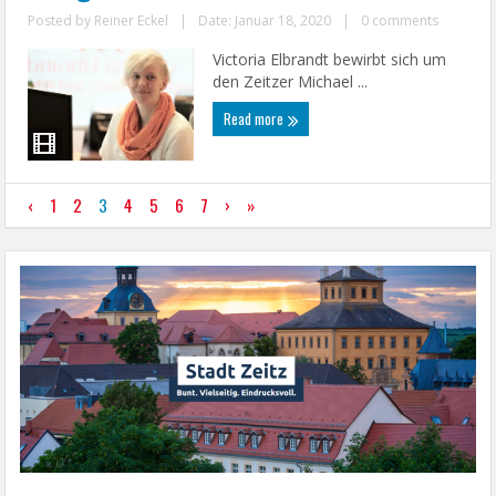
Posted by
Reiner Eckel
|
Date: Januar 18, 2020
|
0 comments
Victoria Elbrandt bewirbt sich um
den Zeitzer Michael ...
Read more
‹
1
2
3
4
5
6
7
›
»