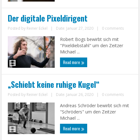
Der digitale Pixeldirigent
Posted by
Reiner Eckel
|
Date: Januar 27, 2020
|
0 comments
Robert Bogs bewirbt sich mit
"Pixeldiebstahl" um den Zeitzer
Michael ...
Read more
„Schiebt keine ruhige Kugel“
Posted by
Reiner Eckel
|
Date: Januar 26, 2020
|
0 comments
Andreas Schröder bewirbt sich mit
"Schröders" um den Zeitzer
Michael ...
Read more