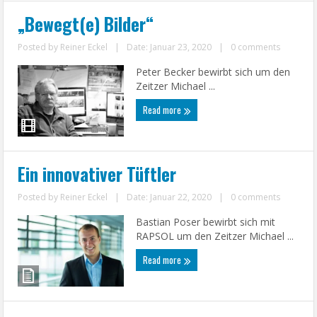
„Bewegt(e) Bilder“
Posted by
Reiner Eckel
|
Date: Januar 23, 2020
|
0 comments
Peter Becker bewirbt sich um den
Zeitzer Michael ...
Read more
Ein innovativer Tüftler
Posted by
Reiner Eckel
|
Date: Januar 22, 2020
|
0 comments
Bastian Poser bewirbt sich mit
RAPSOL um den Zeitzer Michael ...
Read more