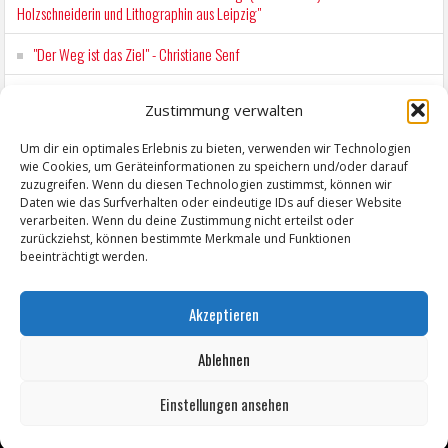
Holzschneiderin und Lithographin aus Leipzig"
"Der Weg ist das Ziel" - Christiane Senf
Workshop für Kinder: Stop-Motion mit LEGO® & Robotik
Zustimmung verwalten
Kunstfest Zeitz
Um dir ein optimales Erlebnis zu bieten, verwenden wir Technologien
wie Cookies, um Geräteinformationen zu speichern und/oder darauf
Mit der Drahtseilbahn zur ZENTRALSTATION
zuzugreifen. Wenn du diesen Technologien zustimmst, können wir
Daten wie das Surfverhalten oder eindeutige IDs auf dieser Website
verarbeiten. Wenn du deine Zustimmung nicht erteilst oder
zurückziehst, können bestimmte Merkmale und Funktionen
beeinträchtigt werden.
Akzeptieren
Ablehnen
Einstellungen ansehen
Copyright © 2026 ZeitzOnline, Reiner Eckel