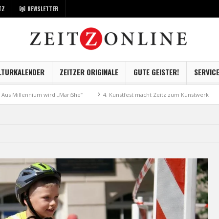
TZ
NEWSLETTER
LTURKALENDER
ZEITZER ORIGINALE
GUTE GEISTER!
SERVIC
ennium wird „MariShe“
4. Kunstfest macht Zeitz zum Kunstwerk
Museu