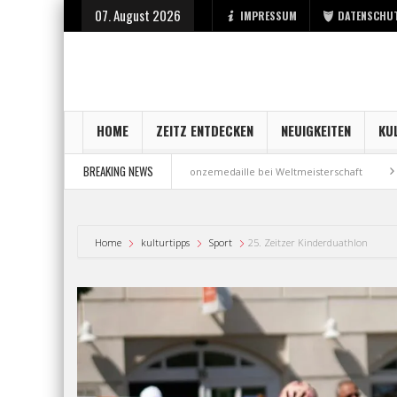
07. August 2026
IMPRESSUM
DATENSCHU
HOME
ZEITZ ENTDECKEN
NEUIGKEITEN
KU
BREAKING NEWS
 bei der Stadt Zeitz
Bronzemedaille bei Weltmeisterschaft
Aus Mill
Home
kulturtipps
Sport
25. Zeitzer Kinderduathlon