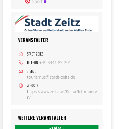
Sport
VERANSTALTER
STADT ZEITZ
TELEFON
+49 3441 83-291
E-MAIL
tourismus@stadt-zeitz.de
WEBSITE
https://www.zeitz.de/Kultur/Informiere
n/
WEITERE VERANSTALTER