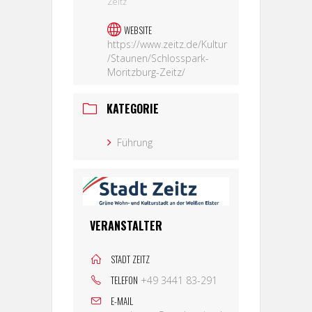
Zeitz
WEBSITE
https://www.zeitz.de/Kultur
/Staunen/Schlosspark-
Moritzburg-Zeitz/
KATEGORIE
Führung
VERANSTALTER
STADT ZEITZ
TELEFON
+49 3441 83-291
E-MAIL