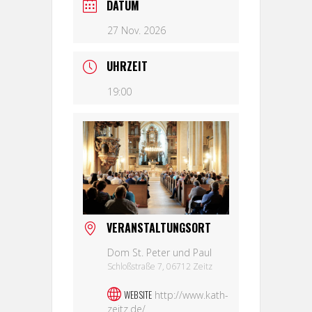
DATUM
27 Nov. 2026
UHRZEIT
19:00
VERANSTALTUNGSORT
Dom St. Peter und Paul
Schloßstraße 7, 06712 Zeitz
WEBSITE
http://www.kath-
zeitz.de/