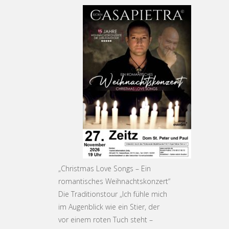
„Christmas Love Songs – Ein
romantisches Weihnachtskonzert“
Die Traditionstour „Ich fühle mich
im Augenblick wie ein Stier, der
vor einem roten Tuch steht –