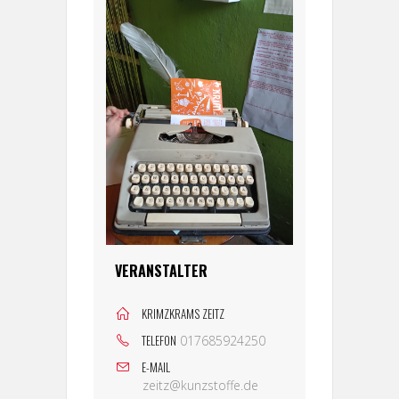
VERANSTALTER
KRIMZKRAMS ZEITZ
TELEFON
017685924250
E-MAIL
zeitz@kunzstoffe.de