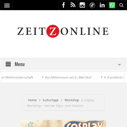
Menu
eltmeisterschaft
Aus Millennium wird „MariShe“
4. Kunstfest macht 
Home
kulturtipps
Workshop
Cosplay
Workshop – Von der Figur zum Kostüm