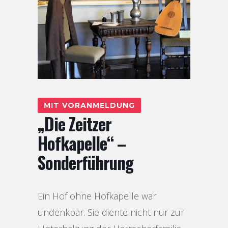
MIT VORANMELDUNG
„Die Zeitzer
Hofkapelle“ –
Sonderführung
Ein Hof ohne Hofkapelle war
undenkbar. Sie diente nicht nur zur