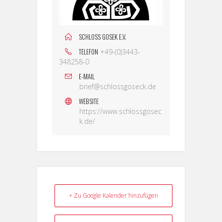
SCHLOSS GOSEK E.V.
TELEFON
+49-(0)3443-
348258-0
E-MAIL
brief@schlossgoseck.de
WEBSITE
https://www.schlossgosec
k.de/
+ Zu Google Kalender hinzufügen