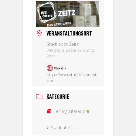
VERANSTALTUNGSORT
Stadtlabor Zeitz
Wendische Straße 29, 06712
Zeitz
WEBSITE
http://www.stadtlaborzeitz.
de/
KATEGORIE
Lesung-Literatur
Stadtlabor