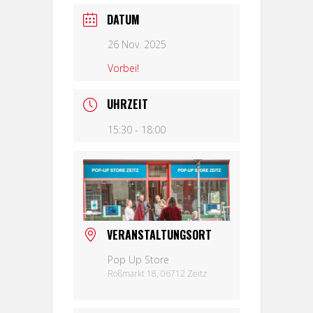
DATUM
26 Nov. 2025
Vorbei!
UHRZEIT
15:30 - 18:00
VERANSTALTUNGSORT
Pop Up Store
Roßmarkt 18, 06712 Zeitz