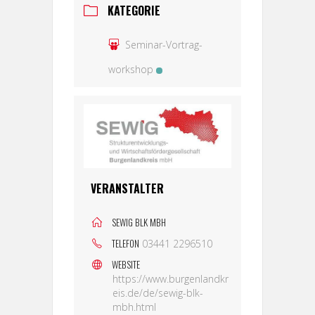
KATEGORIE
Seminar-Vortrag-
workshop
VERANSTALTER
SEWIG BLK MBH
TELEFON
03441 2296510
WEBSITE
https://www.burgenlandkr
eis.de/de/sewig-blk-
mbh.html