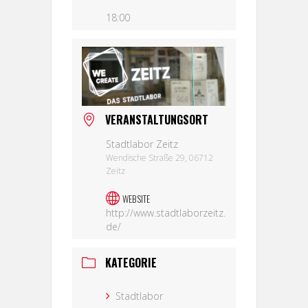
18:00
VERANSTALTUNGSORT
Stadtlabor Zeitz
Wendische Straße 29, 06712
Zeitz
WEBSITE
http://www.stadtlaborzeitz.
de/
KATEGORIE
Stadtlabor