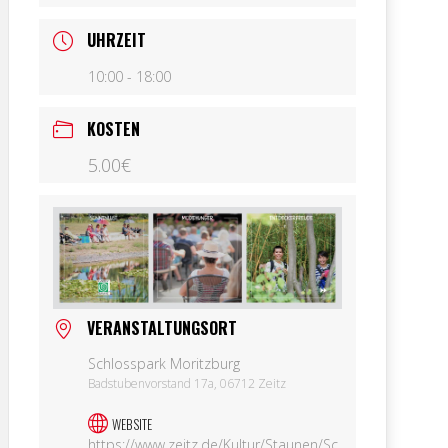
UHRZEIT
10:00 - 18:00
KOSTEN
5.00€
VERANSTALTUNGSORT
Schlosspark Moritzburg
Badstubenvorstand 17a, 06712 Zeitz
WEBSITE
https://www.zeitz.de/Kultur/Staunen/Sc