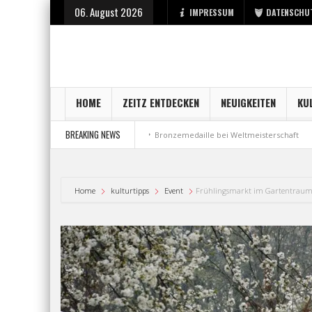
06. August 2026
IMPRESSUM
DATENSCHU
HOME
ZEITZ ENTDECKEN
NEUIGKEITEN
KU
BREAKING NEWS
sstart bei der Stadt Zeitz
Bronzemedaille bei Weltmeisterschaft
Aus 
Home
kulturtipps
Event
Frühlingsmarkt im Gartentrau