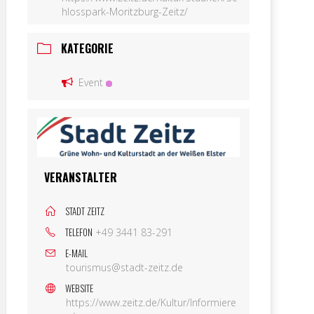
hlosspark-Moritzburg-Zeitz/
KATEGORIE
Event
VERANSTALTER
STADT ZEITZ
TELEFON
+49 3441 83-291
E-MAIL
tourismus@stadt-zeitz.de
WEBSITE
https://www.zeitz.de/Kultur/Informiere