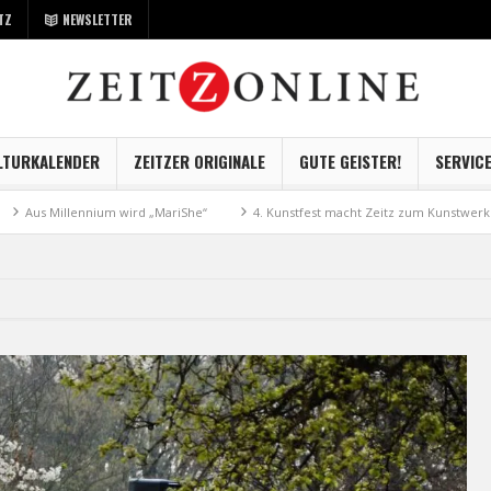
TZ
NEWSLETTER
LTURKALENDER
ZEITZER ORIGINALE
GUTE GEISTER!
SERVIC
Millennium wird „MariShe“
4. Kunstfest macht Zeitz zum Kunstwerk
m