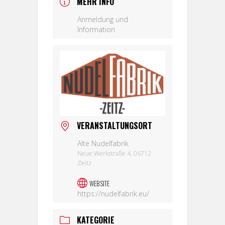
MEHR INFO
Anmeldung und
Information
VERANSTALTUNGSORT
Alte Nudelfabrik
Neue Werkstraße 4, 06712
Zeitz
WEBSITE
https://nudelfabrik.eu/
KATEGORIE