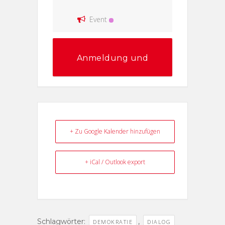
Event
Anmeldung und
Information
+ Zu Google Kalender hinzufügen
+ iCal / Outlook export
Schlagwörter:
,
DEMOKRATIE
DIALOG