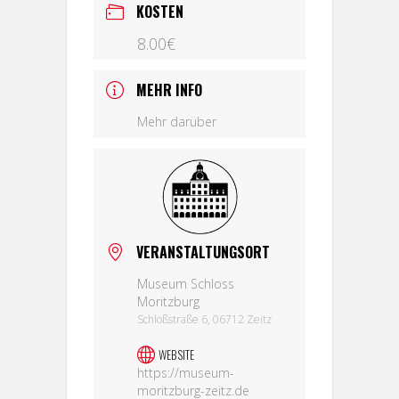
KOSTEN
8.00€
MEHR INFO
Mehr darüber
VERANSTALTUNGSORT
Museum Schloss
Moritzburg
Schloßstraße 6, 06712 Zeitz
WEBSITE
https://museum-
moritzburg-zeitz.de