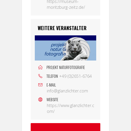
https://museum-
moritzburg-zeitz.de/
WEITERE VERANSTALTER
PROJEKT NATURFOTOGRAFIE
TELEFON
+49 (0)2651-6764
E-MAIL
info@glanzlichter.com
WEBSITE
https://www.glanzlichter.c
om/