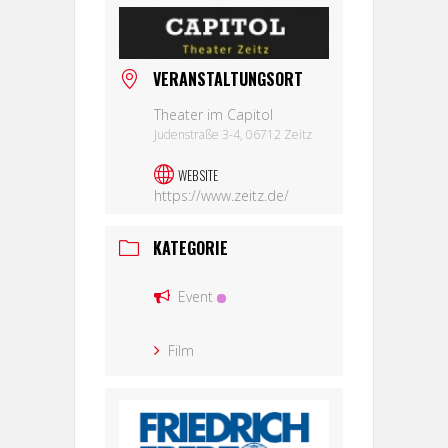
VERANSTALTUNGSORT
Theater im Capitol
Judenstraße 3-4, 06712 Zeitz
WEBSITE
https://www.zeitz.de/
KATEGORIE
Event
Film