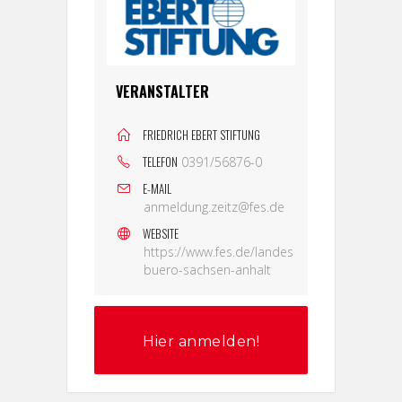
VERANSTALTER
FRIEDRICH EBERT STIFTUNG
TELEFON
0391/56876-0
E-MAIL
anmeldung.zeitz@fes.de
WEBSITE
https://www.fes.de/landes
buero-sachsen-anhalt
Hier anmelden!