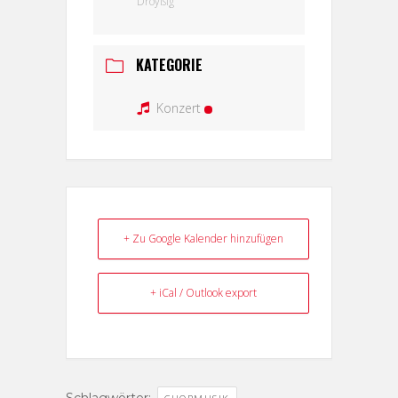
Droyßig
KATEGORIE
Konzert
+ Zu Google Kalender hinzufügen
+ iCal / Outlook export