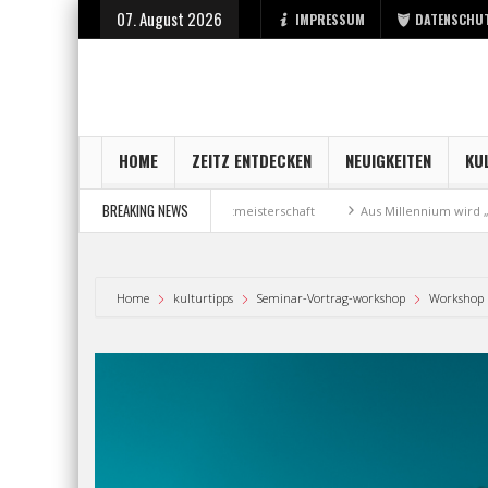
07. August 2026
IMPRESSUM
DATENSCHU
HOME
ZEITZ ENTDECKEN
NEUIGKEITEN
KU
BREAKING NEWS
Bronzemedaille bei Weltmeisterschaft
Aus Millennium wird „MariShe“
Home
kulturtipps
Seminar-Vortrag-workshop
Workshop