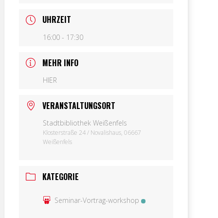
UHRZEIT
16:00 - 17:30
MEHR INFO
HIER
VERANSTALTUNGSORT
Stadtbibliothek Weißenfels
Klosterstraße 24 / Novalishaus, 06667
Weißenfels
KATEGORIE
Seminar-Vortrag-workshop