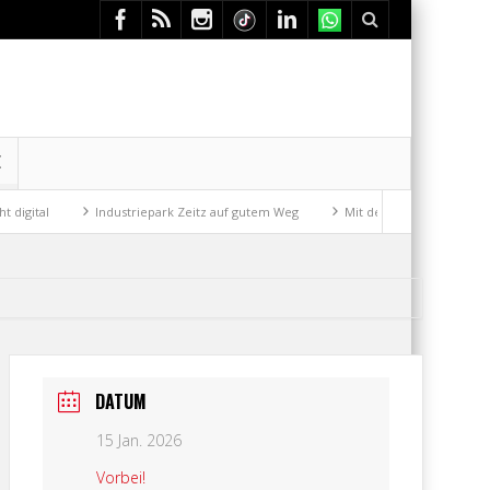
E
Industriepark Zeitz auf gutem Weg
Mit der Drahtseilbahn zur ZENTR
DATUM
15 Jan. 2026
Vorbei!