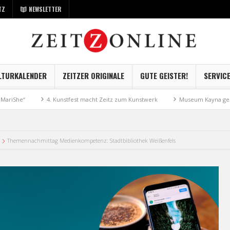
TZ
NEWSLETTER
LTURKALENDER
ZEITZER ORIGINALE
GUTE GEISTER!
SERVIC
4. Kunstfest macht Zeitz zum Kunstwerk
Museum Kayna geht digital
Themennachmittag Medienkompetenz: Stadtbibliothek Weißenfels