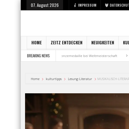
07. August 2026
IMPRESSUM
DATENSCHU
HOME
ZEITZ ENTDECKEN
NEUIGKEITEN
KU
BREAKING NEWS
bei der Stadt Zeitz
Bronzemedaille bei Weltmeisterschaft
Aus Mille
Home
kulturtipps
Lesung-Literatur
MUSIKALISCH-LITERA