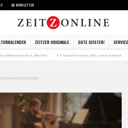
TZ
NEWSLETTER
LTURKALENDER
ZEITZER ORIGINALE
GUTE GEISTER!
SERVIC
nnium wird „MariShe“
4. Kunstfest macht Zeitz zum Kunstwerk
Museum
RISCHER ADVENTSKALENDER