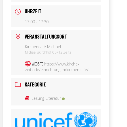
UHRZEIT
17:00 - 17:30
VERANSTALTUNGSORT
Kirchencafé Michael
Michaeliskirchhof, 06712 Zeitz
WEBSITE
https://www.kirche-
zeitz.de/einrichtungen/kirchencafe/
KATEGORIE
Lesung-Literatur