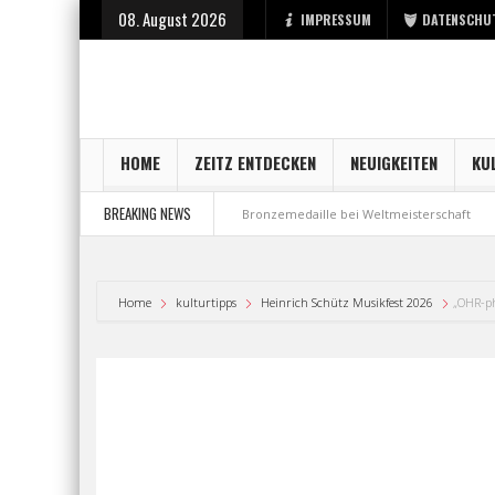
08. August 2026
IMPRESSUM
DATENSCHU
HOME
ZEITZ ENTDECKEN
NEUIGKEITEN
KU
BREAKING NEWS
sstart bei der Stadt Zeitz
Bronzemedaille bei Weltmeisterschaft
Aus
Home
kulturtipps
Heinrich Schütz Musikfest 2026
„OHR-ph