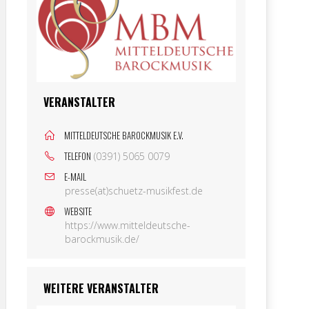
VERANSTALTER
MITTELDEUTSCHE BAROCKMUSIK E.V.
TELEFON
(0391) 5065 0079
E-MAIL
presse(at)schuetz-musikfest.de
WEBSITE
https://www.mitteldeutsche-
barockmusik.de/
WEITERE VERANSTALTER