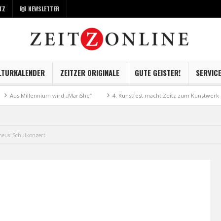
TZ
NEWSLETTER
LTURKALENDER
ZEITZER ORIGINALE
GUTE GEISTER!
SERVIC
 Millennium wird „MariShe“
4. Kunstfest macht Zeitz zum Kunstwerk
eus“ Schulkonzert