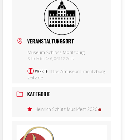
VERANSTALTUNGSORT
Museum Schloss Moritzburg
Schloßstraße 6, 06712 Zeitz
WEBSITE
https://museum-moritzburg-
zeitz.de
KATEGORIE
Heinrich Schütz Musikfest 2026