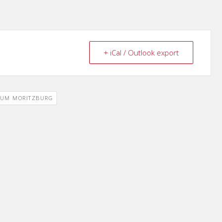
+ iCal / Outlook export
UM MORITZBURG