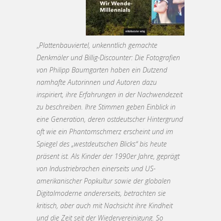
„
Plattenbauviertel, unkenntlich gemachte
Denkmäler und Billig-Discounter: Die Fotografien
von Philipp Baumgarten haben ein Dutzend
namhafte Autorinnen und Autoren dazu
inspiriert, ihre Erfahrungen in der Nachwendezeit
zu beschreiben. Ihre Stimmen geben Einblick in
eine Generation, deren ostdeutscher Hintergrund
oft wie ein Phantomschmerz erscheint und im
Spiegel des „westdeutschen Blicks“ bis heute
präsent ist. Als Kinder der 1990er Jahre, geprägt
von Industriebrachen einerseits und US-
amerikanischer Popkultur sowie der globalen
Digitalmoderne andererseits, betrachten sie
kritisch, aber auch mit Nachsicht ihre Kindheit
und die Zeit seit der Wiedervereinigung. So