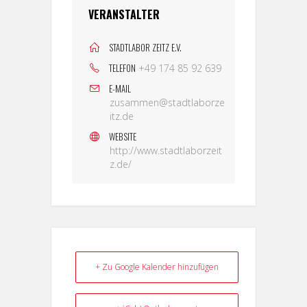
VERANSTALTER
STADTLABOR ZEITZ E.V.
TELEFON
+49 174 85 92 639
E-MAIL
zusammen@stadtlaborze
itz.de
WEBSITE
http://www.stadtlaborzeit
z.de/
+ Zu Google Kalender hinzufügen