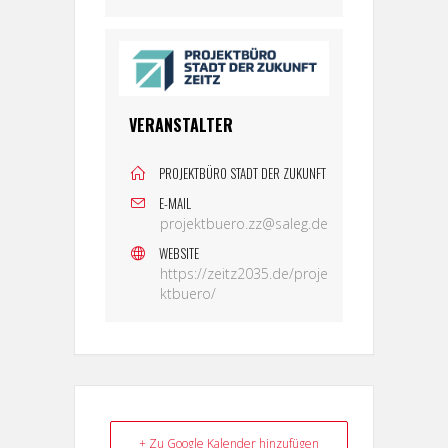
VERANSTALTER
PROJEKTBÜRO STADT DER ZUKUNFT
E-MAIL
projektbuero.zz@saleg.de
WEBSITE
https://zeitz2035.de/proje
ktbuero/
+ Zu Google Kalender hinzufügen