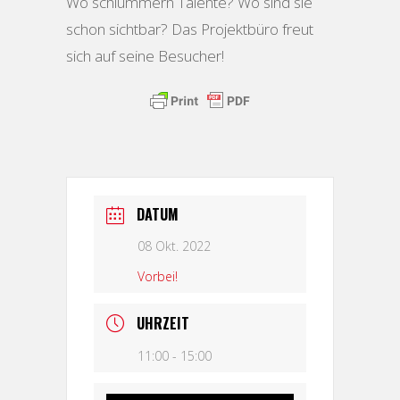
Wo schlummern Talente? Wo sind sie
schon sichtbar? Das Projektbüro freut
sich auf seine Besucher!
DATUM
08 Okt. 2022
Vorbei!
UHRZEIT
11:00 - 15:00