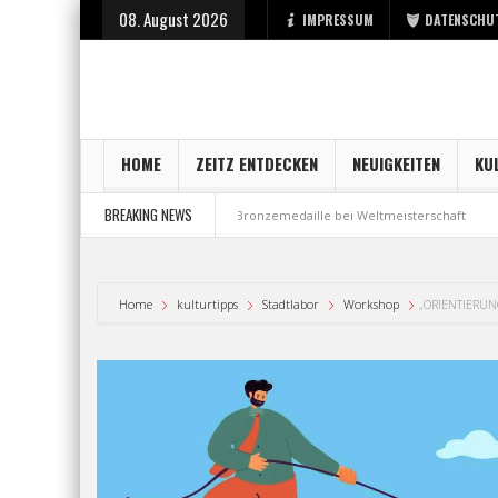
08. August 2026
IMPRESSUM
DATENSCHU
HOME
ZEITZ ENTDECKEN
NEUIGKEITEN
KU
BREAKING NEWS
art bei der Stadt Zeitz
Bronzemedaille bei Weltmeisterschaft
Aus Mi
Home
kulturtipps
Stadtlabor
Workshop
„ORIENTIERUN