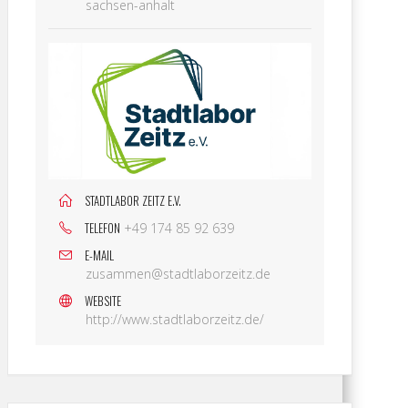
sachsen-anhalt
STADTLABOR ZEITZ E.V.
TELEFON
+49 174 85 92 639
E-MAIL
zusammen@stadtlaborzeitz.de
WEBSITE
http://www.stadtlaborzeitz.de/