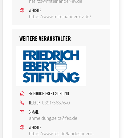
net.rzs@miteinander-ev.de
WEBSITE
https://www.miteinander-ev.de/
WEITERE VERANSTALTER
FRIEDRICH EBERT STIFTUNG
TELEFON
0391/56876-0
E-MAIL
anmeldung.zeitz@fes.de
WEBSITE
https://www.fes.de/landesbuero-