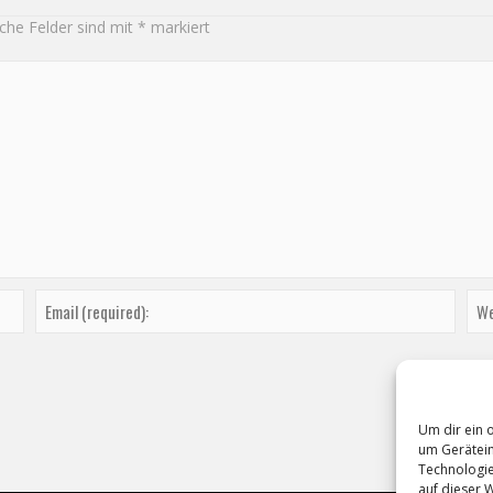
iche Felder sind mit
*
markiert
Um dir ein 
um Gerätein
Technologie
auf dieser 