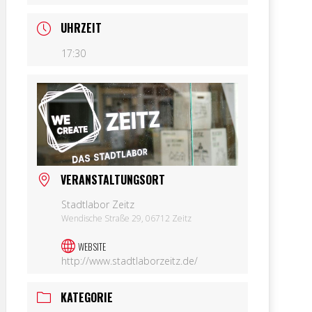
UHRZEIT
17:30
VERANSTALTUNGSORT
Stadtlabor Zeitz
Wendische Straße 29, 06712 Zeitz
WEBSITE
http://www.stadtlaborzeitz.de/
KATEGORIE