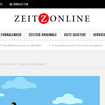
TZ
NEWSLETTER
LTURKALENDER
ZEITZER ORIGINALE
GUTE GEISTER!
SERVIC
llennium wird „MariShe“
4. Kunstfest macht Zeitz zum Kunstwerk
Mu
G IN WANDEL“ – RESILIENZ-WORKSHOP