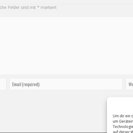
iche Felder sind mit
*
markiert
Um dir ein 
um Gerätein
Technologie
auf dieser 