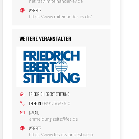
net.rzs@miteinander-ev.de
WEBSITE
https://www.miteinander-ev.de/
WEITERE VERANSTALTER
FRIEDRICH EBERT STIFTUNG
TELEFON
0391/56876-0
E-MAIL
anmeldung.zeitz@fes.de
WEBSITE
https://www.fes.de/landesbuero-