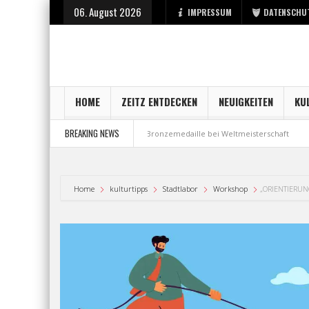
06. August 2026
IMPRESSUM
DATENSCHU
HOME
ZEITZ ENTDECKEN
NEUIGKEITEN
KU
BREAKING NEWS
art bei der Stadt Zeitz
Bronzemedaille bei Weltmeisterschaft
Aus Mi
Home
kulturtipps
Stadtlabor
Workshop
„ORIENTIERUN