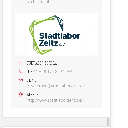
sachsen-anhalt
STADTLABOR ZEITZ E.V.
TELEFON
+49 174 85 92 639
E-MAIL
zusammen@stadtlaborzeitz.de
WEBSITE
http://www.stadtlaborzeitz.de/