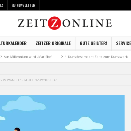
TZ
NEWSLETTER
LTURKALENDER
ZEITZER ORIGINALE
GUTE GEISTER!
SERVIC
llennium wird „MariShe“
4. Kunstfest macht Zeitz zum Kunstwerk
Mu
G IN WANDEL“ – RESILIENZ-WORKSHOP