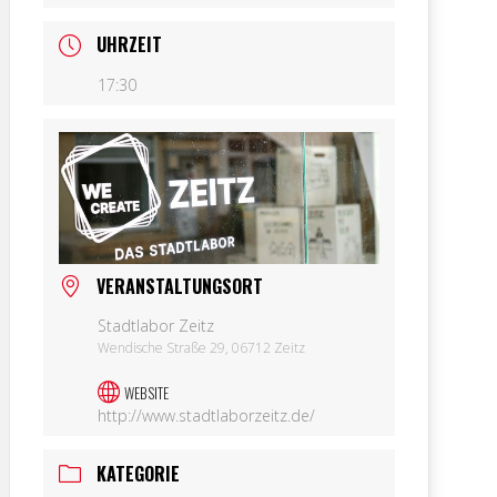
UHRZEIT
17:30
VERANSTALTUNGSORT
Stadtlabor Zeitz
Wendische Straße 29, 06712 Zeitz
WEBSITE
http://www.stadtlaborzeitz.de/
KATEGORIE