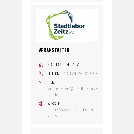
VERANSTALTER
STADTLABOR ZEITZ E.V.
TELEFON
+49 174 85 92 639
E-MAIL
zusammen@stadtlaborze
itz.de
WEBSITE
http://www.stadtlaborzeit
z.de/