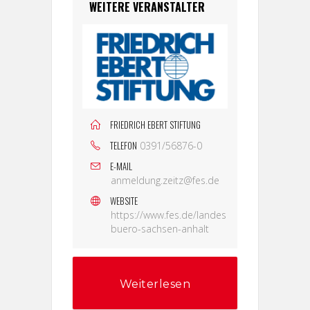
WEITERE VERANSTALTER
FRIEDRICH EBERT STIFTUNG
TELEFON
0391/56876-0
E-MAIL
anmeldung.zeitz@fes.de
WEBSITE
https://www.fes.de/landes
buero-sachsen-anhalt
Weiterlesen