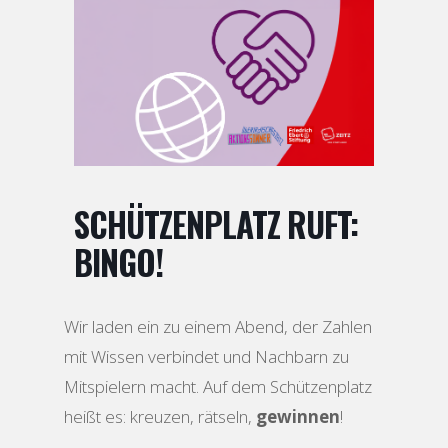
SCHÜTZENPLATZ RUFT:
BINGO!
Wir laden ein zu einem Abend, der Zahlen
mit Wissen verbindet und Nachbarn zu
Mitspielern macht. Auf dem Schützenplatz
heißt es: kreuzen, rätseln,
gewinnen
!