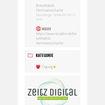
Brikettfabrik
Herrmannschacht
Naumburger Straße 99, 06712
Zeitz
WEBSITE
https://www.recarbo.de/bri
kettfabrik-
herrmannschacht/
KATEGORIE
Tagung