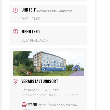
UHRZEIT
Genaues siehe Programm
9:00 - 21:00
MEHR INFO
ZUM REALLABOR
VERANSTALTUNGSORT
Reallabor ZEKIWA Zeitz
Geschwister-Scholl-Straße 16, 06712 Zeitz
WEBSITE
https://reallabor-zekiwa-
zeitz.eu/