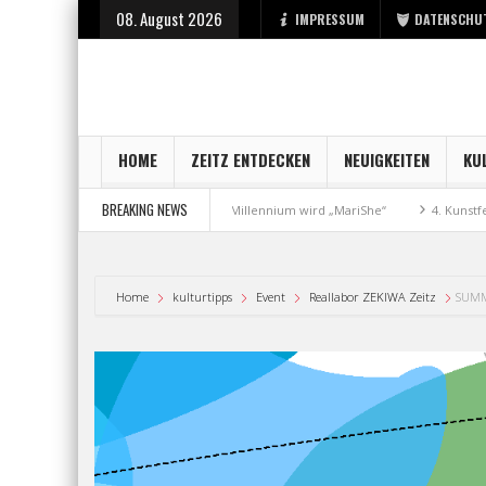
08. August 2026
IMPRESSUM
DATENSCHU
HOME
ZEITZ ENTDECKEN
NEUIGKEITEN
KU
BREAKING NEWS
aft
Aus Millennium wird „MariShe“
4. Kunstfest macht Zeitz zum Kun
Home
kulturtipps
Event
Reallabor ZEKIWA Zeitz
SUMM