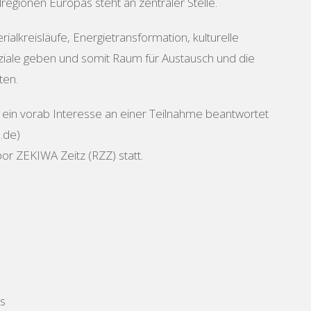
egionen Europas steht an zentraler Stelle.
lkreisläufe, Energietransformation, kulturelle
ziale geben und somit Raum für Austausch und die
ten.
in vorab Interesse an einer Teilnahme beantwortet
.de)
 ZEKIWA Zeitz (RZZ) statt.
s