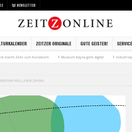
TZ
NEWSLETTER
LTURKALENDER
ZEITZER ORIGINALE
GUTE GEISTER!
SERVIC
stwerk
Museum Kayna geht digital
Industriepark Zeitz auf gutem Weg
ERCAMP REALLABOR ZEKIWA