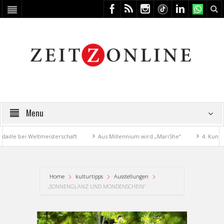
Menu
e bei Weltmeisterschaft
Aus Millennium wird „MariShe“
4. Kunstfest
Home
kulturtipps
Ausstellungen
„SONNENGLANZ UND MONDENSCHEIN“