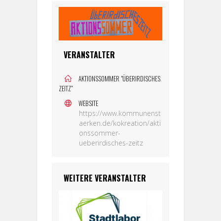
VERANSTALTER
AKTIONSSOMMER "ÜBERIRDISCHES
ZEITZ"
WEBSITE
https://www.kommunenst
aerken.de/kokreation/akti
onssommer-
ueberirdisches-zeitz
WEITERE VERANSTALTER