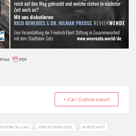
+ iCal / Outlook export
,
,
DTENTWICKLUNG
STRUKTURWANDEL
WIRTSCHAFT