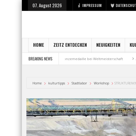
07. August 2026
IMPRESSUM
DATENSCHU
HOME
ZEITZ ENTDECKEN
NEUIGKEITEN
KU
BREAKING NEWS
ei der Stadt Zeitz
Bronzemedaille bei Weltmeisterschaft
Aus Millen
Home
kulturtipps
Stadtlabor
Workshop
STRUKTUR(IM