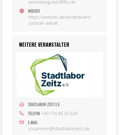
anmeldung.zeitz@fes.de
WEBSITE
https://www.fes.de/landesbuero-
sachsen-anhalt
WEITERE VERANSTALTER
STADTLABOR ZEITZ E.V.
TELEFON
+49 174 85 92 639
E-MAIL
zusammen@stadtlaborzeitz.de