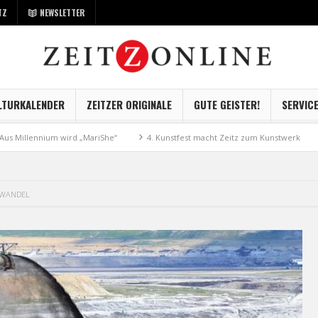
TZ
NEWSLETTER
LTURKALENDER
ZEITZER ORIGINALE
GUTE GEISTER!
SERVIC
nium wird „MariShe“
4. Kunstfest macht Zeitz zum Kunstwerk
Museum 
)WANDEL