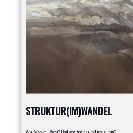
STRUKTUR(IM)WANDEL
Wie, Warum, Wozu? Und was hat das mit mir zu tun?