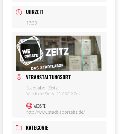
UHRZEIT
17:30
VERANSTALTUNGSORT
Stadtlabor Zeitz
Wendische Straße 29, 06712 Zeitz
WEBSITE
http://www.stadtlaborzeitz.de/
KATEGORIE