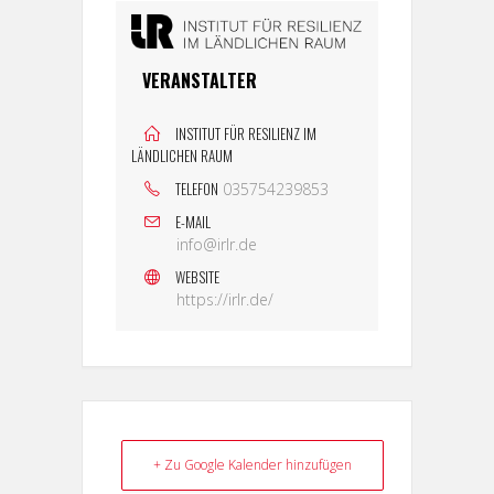
VERANSTALTER
INSTITUT FÜR RESILIENZ IM
LÄNDLICHEN RAUM
TELEFON
035754239853
E-MAIL
info@irlr.de
WEBSITE
https://irlr.de/
+ Zu Google Kalender hinzufügen