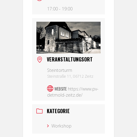
17:00 - 19:00
VERANSTALTUNGSORT
Steintorturm
Steinstraße 11, 06712 Zeitz
WEBSITE
https://www.pv-
detmold-zeitz.de/
KATEGORIE
Workshop