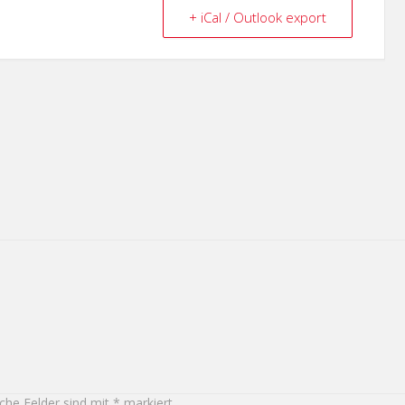
+ iCal / Outlook export
iche Felder sind mit
*
markiert