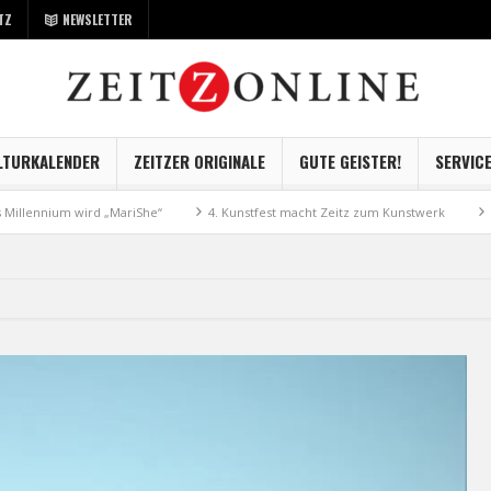
TZ
NEWSLETTER
LTURKALENDER
ZEITZER ORIGINALE
GUTE GEISTER!
SERVIC
m wird „MariShe“
4. Kunstfest macht Zeitz zum Kunstwerk
Museum Kay