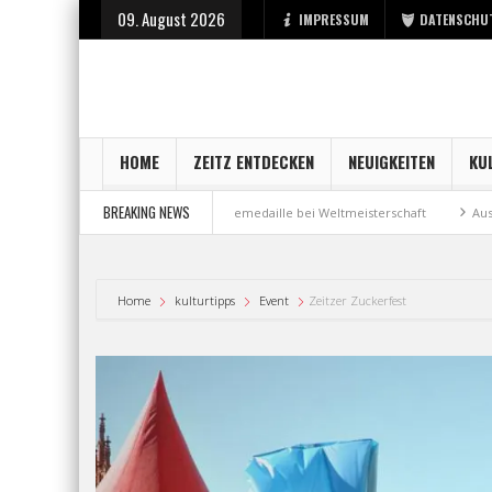
09. August 2026
IMPRESSUM
DATENSCHU
HOME
ZEITZ ENTDECKEN
NEUIGKEITEN
KU
BREAKING NEWS
der Stadt Zeitz
Bronzemedaille bei Weltmeisterschaft
Aus Millenniu
Home
kulturtipps
Event
Zeitzer Zuckerfest