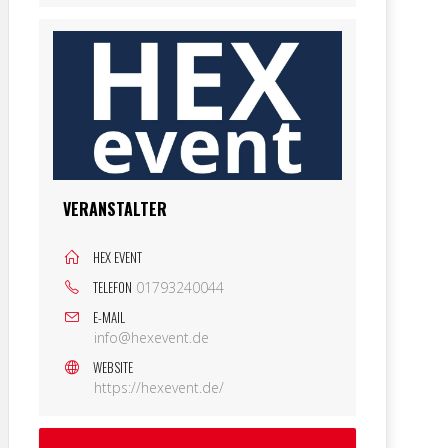
VERANSTALTER
HEX EVENT
TELEFON
01793240044
E-MAIL
info@hexevent.de
WEBSITE
https://hexevent.de/