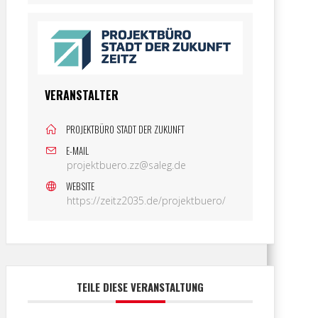
VERANSTALTER
PROJEKTBÜRO STADT DER ZUKUNFT
E-MAIL
projektbuero.zz@saleg.de
WEBSITE
https://zeitz2035.de/projektbuero/
TEILE DIESE VERANSTALTUNG