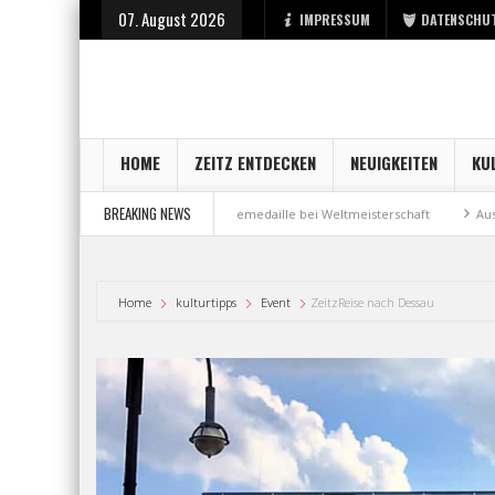
07. August 2026
IMPRESSUM
DATENSCHU
HOME
ZEITZ ENTDECKEN
NEUIGKEITEN
KU
BREAKING NEWS
ei der Stadt Zeitz
Bronzemedaille bei Weltmeisterschaft
Aus Millenn
Home
kulturtipps
Event
ZeitzReise nach Dessau