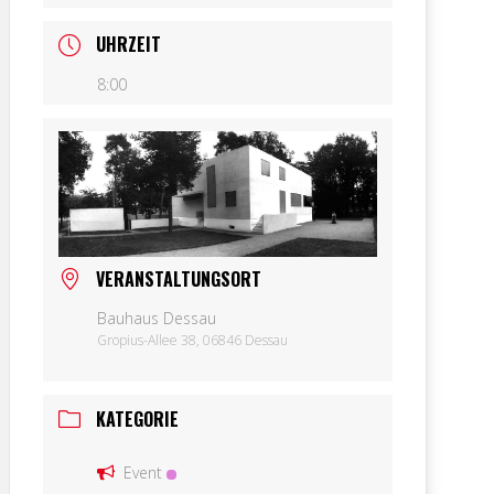
UHRZEIT
8:00
VERANSTALTUNGSORT
Bauhaus Dessau
Gropius-Allee 38, 06846 Dessau
KATEGORIE
Event