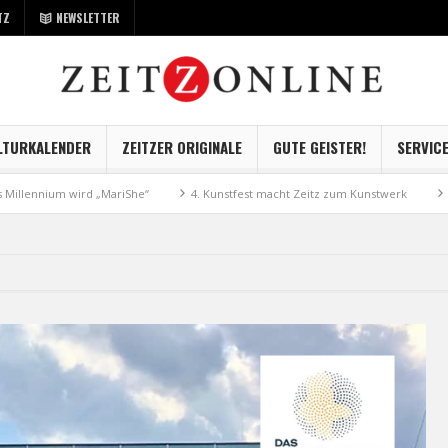
TZ
NEWSLETTER
LTURKALENDER
ZEITZER ORIGINALE
GUTE GEISTER!
SERVIC
ium wird „MariShe“
4. Kunstfest macht Zeitz zum Kunstwerk
Museum 