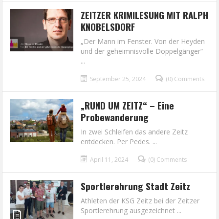
ZEITZER KRIMILESUNG MIT RALPH
KNOBELSDORF
„Der Mann im Fenster. Von der Heyden
und der geheimnisvolle Doppelgänger“
...
September 25, 2024
(0) Comments
„RUND UM ZEITZ“ – Eine
Probewanderung
In zwei Schleifen das andere Zeitz
entdecken. Per Pedes. ...
April 11, 2024
(0) Comments
Sportlerehrung Stadt Zeitz
Athleten der KSG Zeitz bei der Zeitzer
Sportlerehrung ausgezeichnet ...