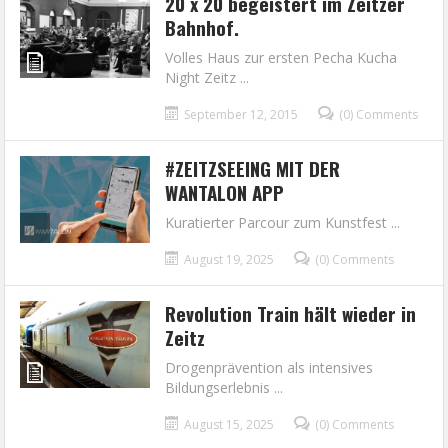
20 x 20 begeistert im Zeitzer
Bahnhof.
Volles Haus zur ersten Pecha Kucha
Night Zeitz ...
September 12, 2015
(0) Comments
#ZEITZSEEING MIT DER
WANTALON APP
Kuratierter Parcour zum Kunstfest ...
August 19, 2025
(0) Comments
Revolution Train hält wieder in
Zeitz
Drogenprävention als intensives
Bildungserlebnis ...
August 15, 2025
(0) Comments