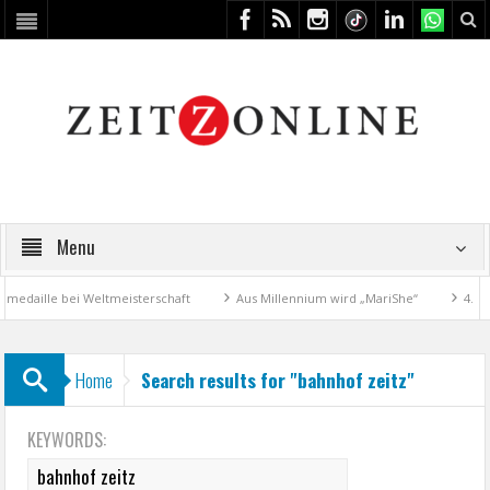
Menu
daille bei Weltmeisterschaft
Aus Millennium wird „MariShe“
4. Kun
Home
Search results for "bahnhof zeitz"
KEYWORDS: