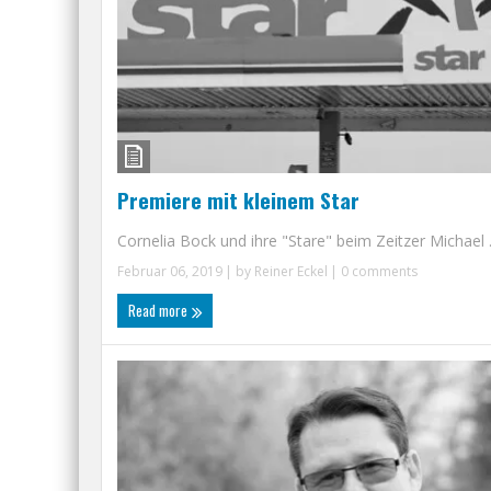
Premiere mit kleinem Star
Cornelia Bock und ihre "Stare" beim Zeitzer Michael .
Februar 06, 2019
| by
Reiner Eckel
|
0 comments
Read more