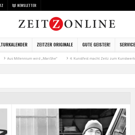
TZ
NEWSLETTER
LTURKALENDER
ZEITZER ORIGINALE
GUTE GEISTER!
SERVIC
Millennium wird „MariShe“
4. Kunstfest macht Zeitz zum Kunstwerk
M