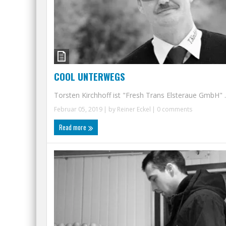
COOL UNTERWEGS
Torsten Kirchhoff ist "Fresh Trans Elsteraue GmbH" ..
Februar 05, 2019
| by
Reiner Eckel
|
0 comments
Read more