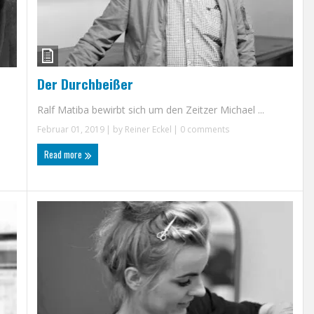
Der Durchbeißer
Ralf Matiba bewirbt sich um den Zeitzer Michael ...
Februar 01, 2019
| by
Reiner Eckel
|
0 comments
Read more