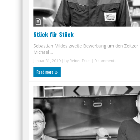
Stück für Stück
Sebastian Mildes zweite Bewerbung um den Zeitzer
Michael ...
Januar 31, 2019
| by
Reiner Eckel
|
0 comments
Read more