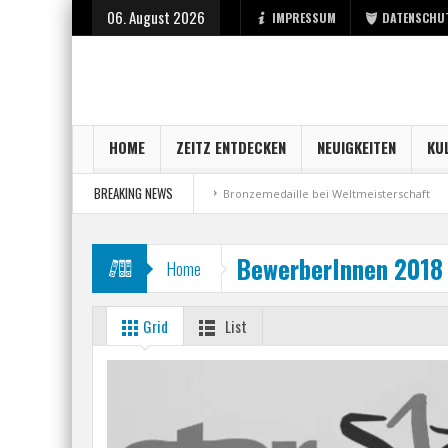
06. August 2026
IMPRESSUM
DATENSCHU
HOME
ZEITZ ENTDECKEN
NEUIGKEITEN
KU
BREAKING NEWS
start bei der Stadt Zeitz
Bronzemedaille bei Weltmeisterschaft
Aus 
BewerberInnen 2018
Home
Grid
List