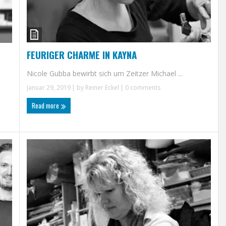
FEURIGER CHARME IN KAYNA
Nicole Gubba bewirbt sich um Zeitzer Michael ...
Januar 29, 2019
| by
Reiner Eckel
|
0 comments
Read more