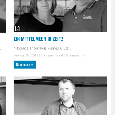
EIN MITTELMEER IN ZEITZ
Nikolaos Thomaidis kleines Glück ...
.
Februar 03, 2019
| by
Reiner Eckel
|
0 comments
Read more