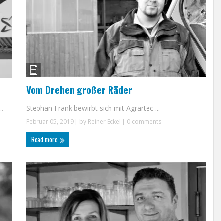
Vom Drehen großer Räder
Stephan Frank bewirbt sich mit Agrartec ...
..
Februar 05, 2019
| by
Reiner Eckel
|
0 comments
Read more