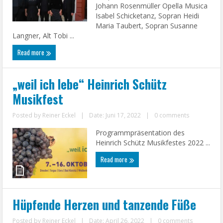
Johann Rosenmüller Opella Musica
Isabel Schicketanz, Sopran Heidi
Maria Taubert, Sopran Susanne
Langner, Alt Tobi ...
Read more
„weil ich lebe“ Heinrich Schütz
Musikfest
Posted by
Reiner Eckel
|
Date: Juni 17, 2022
|
0 comments
Programmpräsentation des
Heinrich Schütz Musikfestes 2022 ...
Read more
Hüpfende Herzen und tanzende Füße
Posted by
Reiner Eckel
|
Date: April 26, 2022
|
0 comments