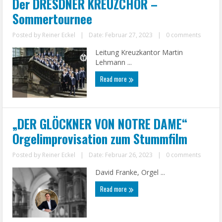
Der DRESDNER KREUZCHOR –
Sommertournee
Posted by
Reiner Eckel
|
Date: Februar 27, 2023
|
0 comments
Leitung Kreuzkantor Martin
Lehmann ...
Read more
„DER GLÖCKNER VON NOTRE DAME“
Orgelimprovisation zum Stummfilm
Posted by
Reiner Eckel
|
Date: Februar 26, 2023
|
0 comments
David Franke, Orgel ...
Read more