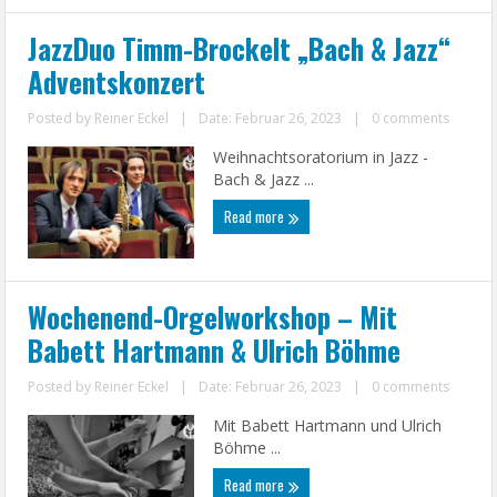
JazzDuo Timm-Brockelt „Bach & Jazz“
Adventskonzert
Posted by
Reiner Eckel
|
Date: Februar 26, 2023
|
0 comments
Weihnachtsoratorium in Jazz -
Bach & Jazz ...
Read more
Wochenend-Orgelworkshop – Mit
Babett Hartmann & Ulrich Böhme
Posted by
Reiner Eckel
|
Date: Februar 26, 2023
|
0 comments
Mit Babett Hartmann und Ulrich
Böhme ...
Read more