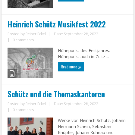
Heinrich Schütz Musikfest 2022
Posted by
Reiner Eckel
|
Date: September 28, 2022
|
0 comments
Höhepunkt des Festjahres.
Höhepunkt auch in Zeitz ...
Read more
Schütz und die Thomaskantoren
Posted by
Reiner Eckel
|
Date: September 28, 2022
|
0 comments
Werke von Heinrich Schütz, Johann
Hermann Schein, Sebastian
Knüpfer, Johann Kuhnau und