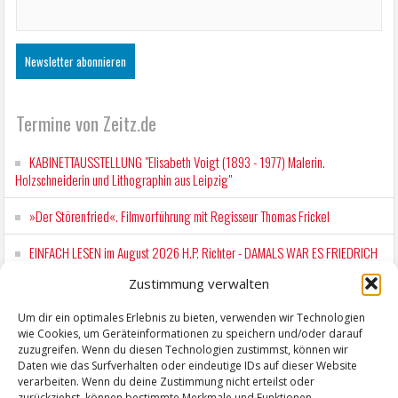
Termine von Zeitz.de
KABINETTAUSSTELLUNG "Elisabeth Voigt (1893 - 1977) Malerin.
Holzschneiderin und Lithographin aus Leipzig"
»Der Störenfried«. Filmvorführung mit Regisseur Thomas Frickel
EINFACH LESEN im August 2026 H.P. Richter - DAMALS WAR ES FRIEDRICH
Lesung in Einfacher Sprache
Zustimmung verwalten
Workshop für Kinder: Stop-Motion mit LEGO® & Robotik
Um dir ein optimales Erlebnis zu bieten, verwenden wir Technologien
wie Cookies, um Geräteinformationen zu speichern und/oder darauf
Mit der Drahtseilbahn zur ZENTRALSTATION
zuzugreifen. Wenn du diesen Technologien zustimmst, können wir
Daten wie das Surfverhalten oder eindeutige IDs auf dieser Website
verarbeiten. Wenn du deine Zustimmung nicht erteilst oder
zurückziehst, können bestimmte Merkmale und Funktionen