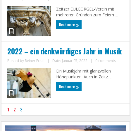
Zeitzer EULEORGEL-Verein mit
mehreren Gründen zum Feiern ...
Read more
2022 – ein denkwürdiges Jahr in Musik
Posted by
Reiner Eckel
|
Date: Januar 07, 2022
|
0 comments
Ein Musikjahr mit glanzvollen
Höhepunkten. Auch in Zeitz. ...
Read more
1
2
3