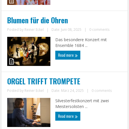
Blumen für die Ohren
Posted by
Reiner Eckel
|
Date: Juni 08, 2025
|
0 comments
Das besondere Konzert mit
Ensemble 1684 ...
Read more
ORGEL TRIFFT TROMPETE
Posted by
Reiner Eckel
|
Date: März 24, 2025
|
0 comments
Silvesterfestkonzert mit zwei
Meistersolisten ...
Read more