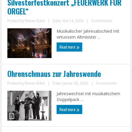
Silvesterfestkonzert „FEUERWERK FÜR
ORGEL“
Posted by
Reiner Eckel
|
Date: Mai 14, 2026
|
0 comments
Musikalischer Jahresabschied mit
virtuosem Altmeister ...
Read more
Ohrenschmaus zur Jahreswende
Posted by
Reiner Eckel
|
Date: Januar 02, 2026
|
0 comments
Jahreswechsel mit musikalischem
Doppelpack ...
Read more