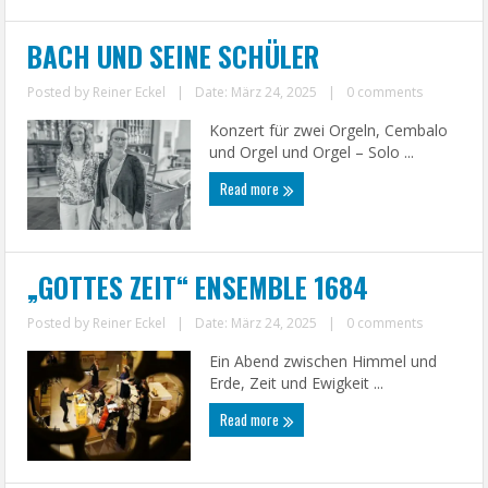
BACH UND SEINE SCHÜLER
Posted by
Reiner Eckel
|
Date: März 24, 2025
|
0 comments
Konzert für zwei Orgeln, Cembalo
und Orgel und Orgel – Solo ...
Read more
„GOTTES ZEIT“ ENSEMBLE 1684
Posted by
Reiner Eckel
|
Date: März 24, 2025
|
0 comments
Ein Abend zwischen Himmel und
Erde, Zeit und Ewigkeit ...
Read more