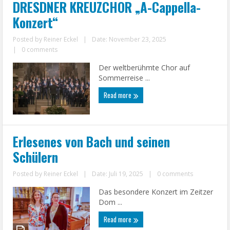
DRESDNER KREUZCHOR „A-Cappella-
Konzert“
Posted by
Reiner Eckel
|
Date: November 23, 2025
|
0 comments
Der weltberühmte Chor auf
Sommerreise ...
Read more
Erlesenes von Bach und seinen
Schülern
Posted by
Reiner Eckel
|
Date: Juli 19, 2025
|
0 comments
Das besondere Konzert im Zeitzer
Dom ...
Read more