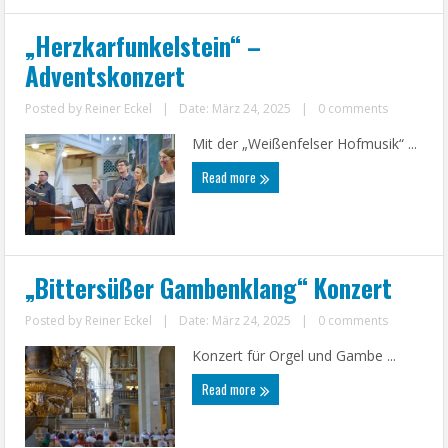
„Herzkarfunkelstein“ –
Adventskonzert
Posted by
Reiner Eckel
|
Date: März 24, 2025
|
0 comments
Mit der „Weißenfelser Hofmusik“ ...
Read more
„Bittersüßer Gambenklang“ Konzert
Posted by
Reiner Eckel
|
Date: März 24, 2025
|
0 comments
Konzert für Orgel und Gambe ...
Read more