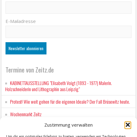
E-Mailadresse
Termine von Zeitz.de
KABINETTAUSSTELLUNG "Elisabeth Voigt (1893 - 1977) Malerin.
Holzschneiderin und Lithographin aus Leipzig"
Protest! Wie weit gehen für die eigenen Ideale? Der Fall Brüsewitz heute.
Wochenmarkt Zeitz
Zustimmung verwalten
EINFACH LESEN im August 2026 H.P. Richter - DAMALS WAR ES FRIEDRICH
Lesung in Einfacher Sprache
Um dir ein optimales Erlebnis zu bieten, verwenden wir Technologien