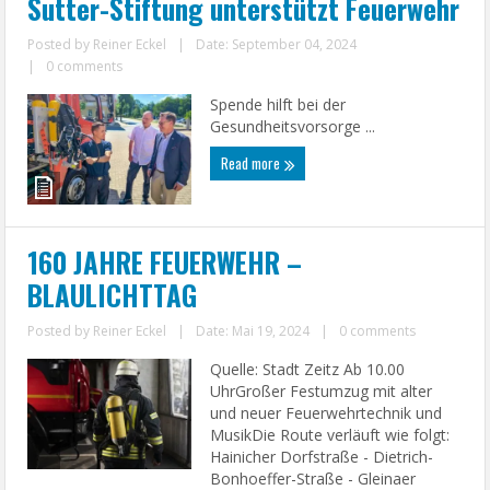
Sutter-Stiftung unterstützt Feuerwehr
Posted by
Reiner Eckel
|
Date: September 04, 2024
|
0 comments
Spende hilft bei der
Gesundheitsvorsorge ...
Read more
160 JAHRE FEUERWEHR –
BLAULICHTTAG
Posted by
Reiner Eckel
|
Date: Mai 19, 2024
|
0 comments
Quelle: Stadt Zeitz Ab 10.00
UhrGroßer Festumzug mit alter
und neuer Feuerwehrtechnik und
MusikDie Route verläuft wie folgt:
Hainicher Dorfstraße - Dietrich-
Bonhoeffer-Straße - Gleinaer