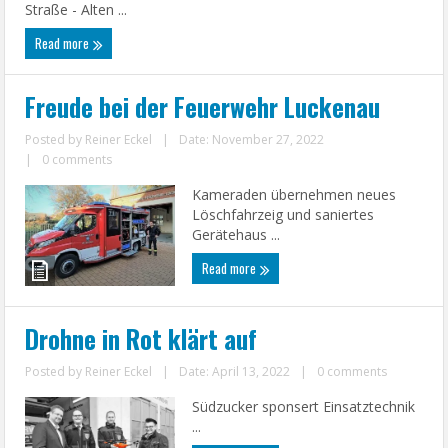
Straße - Alten ...
Read more
Freude bei der Feuerwehr Luckenau
Posted by
Reiner Eckel
|
Date: November 27, 2022
|
0 comments
Kameraden übernehmen neues
Löschfahrzeig und saniertes
Gerätehaus ...
Read more
Drohne in Rot klärt auf
Posted by
Reiner Eckel
|
Date: April 13, 2022
|
0 comments
Südzucker sponsert Einsatztechnik
...