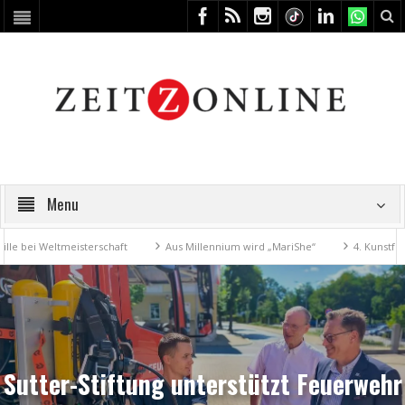
Menu
ltmeisterschaft
Aus Millennium wird „MariShe“
4. Kunstfest macht Z
Sutter-Stiftung unterstützt Feuerwehr