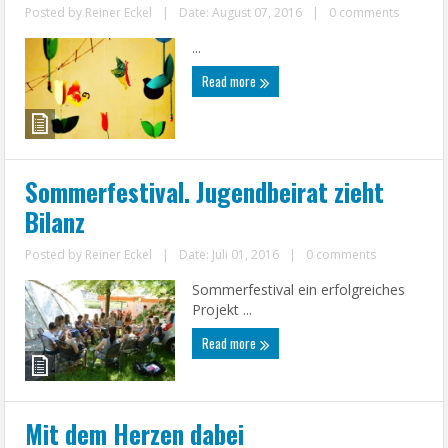
Posted by
Reiner Eckel
|
Date: August 07, 2016
|
0 comments
...
Read more
Sommerfestival. Jugendbeirat zieht
Bilanz
Posted by
Reiner Eckel
|
Date: Juli 01, 2016
|
0 comments
Sommerfestival ein erfolgreiches
Projekt ...
Read more
Mit dem Herzen dabei