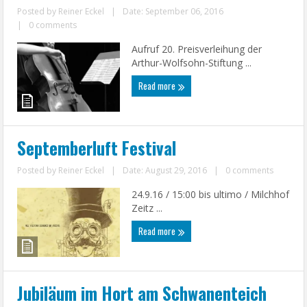
Posted by
Reiner Eckel
|
Date: September 06, 2016
|
0 comments
Aufruf 20. Preisverleihung der
Arthur-Wolfsohn-Stiftung ...
Read more
Septemberluft Festival
Posted by
Reiner Eckel
|
Date: August 29, 2016
|
0 comments
24.9.16 / 15:00 bis ultimo / Milchhof
Zeitz ...
Read more
Jubiläum im Hort am Schwanenteich