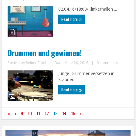
02.04.16/18:00/Klinkerhallen ...
Read more
Drummen und gewinnen!
Posted by
Reiner Eckel
|
Date: März 20, 2016
|
0 comments
Junge Drummer versetzen in
Staunen ...
Read more
«
‹
9
10
11
12
13
14
15
›