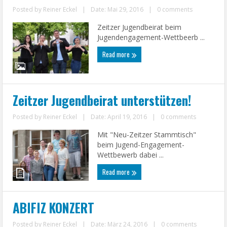
Posted by
Reiner Eckel
|
Date: Mai 29, 2016
|
0 comments
Zeitzer Jugendbeirat beim
Jugendengagement-Wettbeerb ...
Read more
Zeitzer Jugendbeirat unterstützen!
Posted by
Reiner Eckel
|
Date: April 19, 2016
|
0 comments
Mit "Neu-Zeitzer Stammtisch"
beim Jugend-Engagement-
Wettbewerb dabei ...
Read more
ABIFIZ KONZERT
Posted by
Reiner Eckel
|
Date: März 24, 2016
|
0 comments