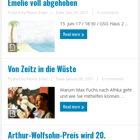
Emelie voll abgehoben
Posted by
Reiner Eckel
|
Date: Juni 09, 2017
|
0 comments
15. Juni 17 / 18:30 / GSG Haus 2 ...
Read more
Von Zeitz in die Wüste
Posted by
Reiner Eckel
|
Date: Januar 08, 2017
|
0 comments
Warum Max Fuchs nach Afrika geht
und wie Sie mithelfen können. ...
Read more
Arthur-Wolfsohn-Preis wird 20.