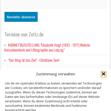
Termine von Zeitz.de
KABINETTAUSSTELLUNG "Elisabeth Voigt (1893 - 1977) Malerin.
Holzschneiderin und Lithographin aus Leipzig"
"Der Weg ist das Ziel" - Christiane Senf
Workshop für Kinder: Stop-Motion mit LEGO® & Robotik
Zustimmung verwalten
Kunstfest Zeitz
Um dir ein optimales Erlebnis zu bieten, verwenden wir Technologien
wie Cookies, um Geräteinformationen zu speichern und/oder darauf
Mit der Drahtseilbahn zur ZENTRALSTATION
zuzugreifen. Wenn du diesen Technologien zustimmst, können wir
Daten wie das Surfverhalten oder eindeutige IDs auf dieser Website
verarbeiten. Wenn du deine Zustimmung nicht erteilst oder
zurückziehst, können bestimmte Merkmale und Funktionen
beeinträchtigt werden.