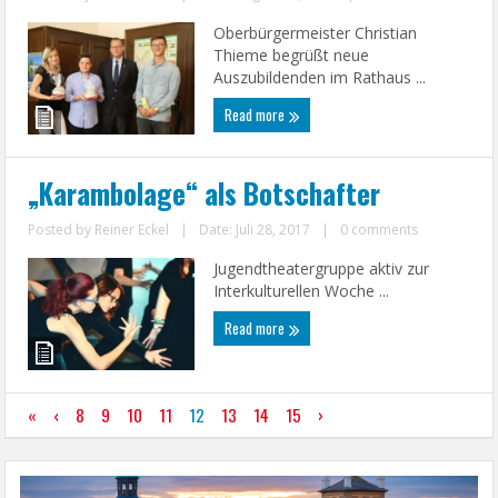
Oberbürgermeister Christian
Thieme begrüßt neue
Auszubildenden im Rathaus ...
Read more
„Karambolage“ als Botschafter
Posted by
Reiner Eckel
|
Date: Juli 28, 2017
|
0 comments
Jugendtheatergruppe aktiv zur
Interkulturellen Woche ...
Read more
«
‹
8
9
10
11
12
13
14
15
›