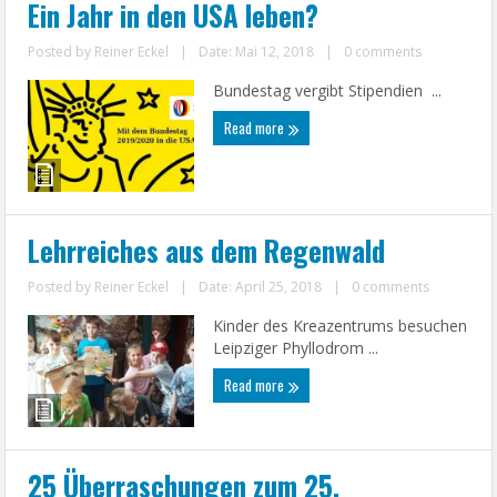
Ein Jahr in den USA leben?
Posted by
Reiner Eckel
|
Date: Mai 12, 2018
|
0 comments
Bundestag vergibt Stipendien ...
Read more
Lehrreiches aus dem Regenwald
Posted by
Reiner Eckel
|
Date: April 25, 2018
|
0 comments
Kinder des Kreazentrums besuchen
Leipziger Phyllodrom ...
Read more
25 Überraschungen zum 25.