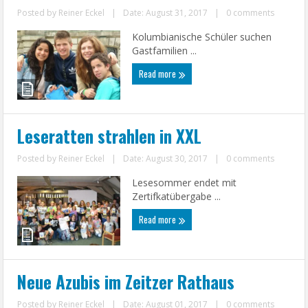
Posted by
Reiner Eckel
|
Date: August 31, 2017
|
0 comments
Kolumbianische Schüler suchen
Gastfamilien ...
Read more
Leseratten strahlen in XXL
Posted by
Reiner Eckel
|
Date: August 30, 2017
|
0 comments
Lesesommer endet mit
Zertifkatübergabe ...
Read more
Neue Azubis im Zeitzer Rathaus
Posted by
Reiner Eckel
|
Date: August 01, 2017
|
0 comments