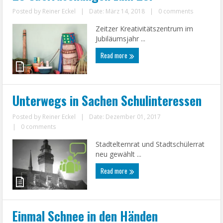
Posted by
Reiner Eckel
|
Date: März 14, 2018
|
0 comments
Zeitzer Kreativitätszentrum im
Jubiläumsjahr ...
Read more
Unterwegs in Sachen Schulinteressen
Posted by
Reiner Eckel
|
Date: Dezember 01, 2017
|
0 comments
Stadtelternrat und Stadtschülerrat
neu gewählt ...
Read more
Einmal Schnee in den Händen