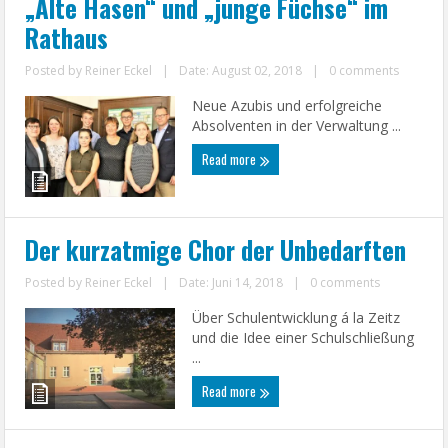
„Alte Hasen“ und „junge Füchse“ im
Rathaus
Posted by
Reiner Eckel
|
Date: August 02, 2018
|
0 comments
Neue Azubis und erfolgreiche
Absolventen in der Verwaltung ...
Read more
Der kurzatmige Chor der Unbedarften
Posted by
Reiner Eckel
|
Date: Juni 14, 2018
|
0 comments
Über Schulentwicklung á la Zeitz
und die Idee einer Schulschließung
...
Read more