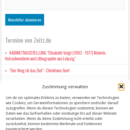
Termine von Zeitz.de
KABINETTAUSSTELLUNG "Elisabeth Voigt (1893 - 1977) Malerin.
Holzschneiderin und Lithographin aus Leipzig"
"Der Weg ist das Ziel" - Christiane Senf
Workshop für Kinder: Stop-Motion mit LEGO® & Robotik
Zustimmung verwalten
Kunstfest Zeitz
Um dir ein optimales Erlebnis zu bieten, verwenden wir Technologien
wie Cookies, um Geräteinformationen zu speichern und/oder darauf
Mit der Drahtseilbahn zur ZENTRALSTATION
zuzugreifen. Wenn du diesen Technologien zustimmst, können wir
Daten wie das Surfverhalten oder eindeutige IDs auf dieser Website
verarbeiten. Wenn du deine Zustimmung nicht erteilst oder
zurückziehst, können bestimmte Merkmale und Funktionen
beeinträchtigt werden.