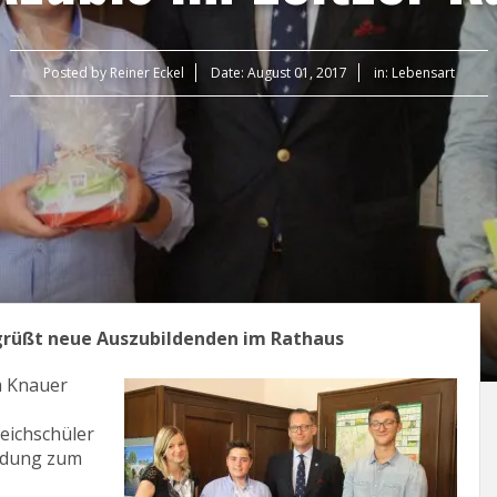
Posted by
Reiner Eckel
Date:
August 01, 2017
in:
Lebensart
grüßt neue Auszubildenden im Rathaus
m Knauer
eichschüler
ildung zum