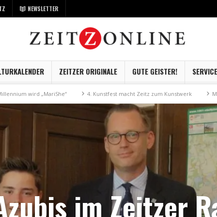
TZ
NEWSLETTER
LTURKALENDER
ZEITZER ORIGINALE
GUTE GEISTER!
SERVIC
rd „MariShe“
4. Kunstfest macht Zeitz zum Kunstwerk
Museum Kayna g
Azubis im Zeitzer R