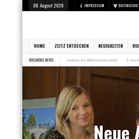
08. August 2026
IMPRESSUM
DATENSCHU
HOME
ZEITZ ENTDECKEN
NEUIGKEITEN
KU
BREAKING NEWS
Stadt Zeitz
Bronzemedaille bei Weltmeisterschaft
Aus Millennium wi
Neue 