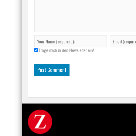
Trage mich in den Newsletter ein!