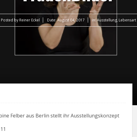
Posted by
Reiner Eckel
Date:
August 04, 2017
in:
Ausstellung
,
Lebensart
bine Felber aus Berlin stellt ihr Ausstellungskonzept
 11