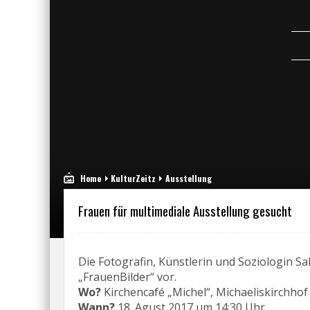
Home
KulturZeitz
Ausstellung
Frauen für multimediale Ausstellung gesucht
Die Fotografin, Künstlerin und Soziologin Sa
„FrauenBilder“ vor.
Wo?
Kirchencafé „Michel“, Michaeliskirchhof
Wann?
18. Agust 2017 um 14:30 Uhr