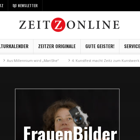
TZ
NEWSLETTER
LTURKALENDER
ZEITZER ORIGINALE
GUTE GEISTER!
SERVIC
s Millennium wird „MariShe“
4. Kunstfest macht Zeitz zum Kunstwerk
FrauenBilder