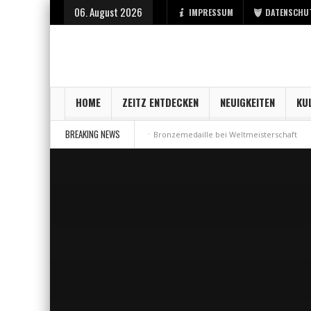
06. August 2026
IMPRESSUM
DATENSCHU
HOME
ZEITZ ENTDECKEN
NEUIGKEITEN
KU
BREAKING NEWS
fsstart bei der Stadt Zeitz
Bronzemedaille bei Weltmeisterschaft
Au