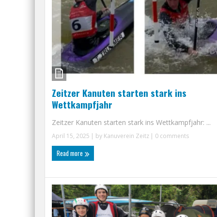
Zeitzer Kanuten starten stark ins
Wettkampfjahr
Zeitzer Kanuten starten stark ins Wettkampfjahr: ...
April 15, 2025
| by
Kanuverein Zeitz
|
0 comments
Read more