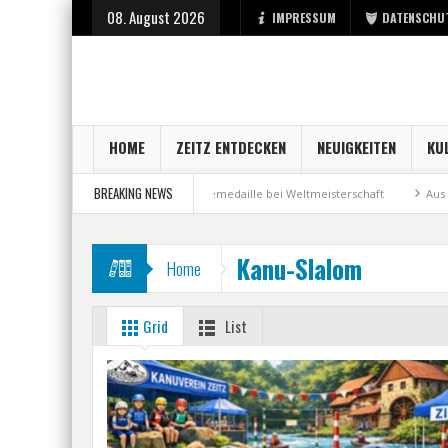
08. August 2026
IMPRESSUM
DATENSCHU
HOME
ZEITZ ENTDECKEN
NEUIGKEITEN
KU
BREAKING NEWS
 der Stadt Zeitz
Bronzemedaille bei Weltmeisterschaft
Aus Millenniu
Kanu-Slalom
Home
Grid
List