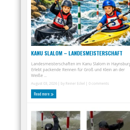
KANU SLALOM – LANDESMEISTERSCHAFT
Landesmeisterschaften im Kanu Slalom in Haynsbur
Erlebt packende Rennen für Groß und Klein an der
Weiße ...
August 03, 2026
| by
Reiner Eckel
|
0 comments
Read more