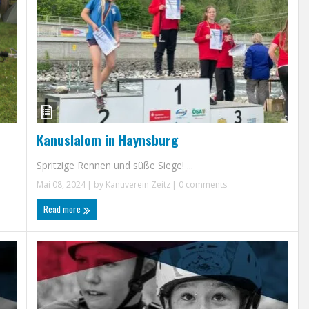
Kanuslalom in Haynsburg
Spritzige Rennen und süße Siege! ...
Mai 08, 2024
| by
Kanuverein Zeitz
|
0 comments
Read more