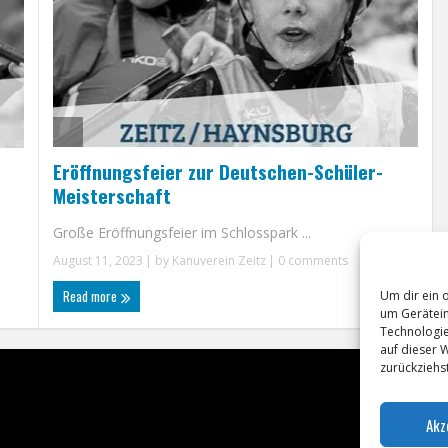
Eröffnungsfeier zur Deutschen-Schüler-
Meisterschaft
Große Eröffnungsfeier im Schlosspark ...
August 11, 2023
| by
Kanuverein Zeitz
|
0 comments
Read more
Um dir ein 
um Gerätein
Technologie
auf dieser 
zurückziehs
Akz