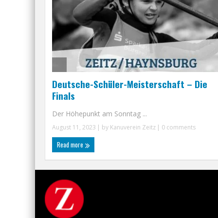
Deutsche-Schüler-Meisterschaft – Die
Finals
Der Höhepunkt am Sonntag ...
August 11, 2023
| by
Kanuverein Zeitz
|
0 comments
Read more