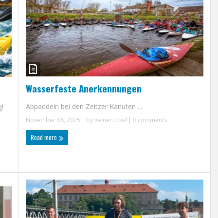
Wasserfeste Anerkennungen
Abpaddeln bei den Zeitzer Kanuten ...
g!
November 08, 2025
| by
Reiner Eckel
|
0 comments
Read more