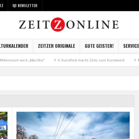
TZ
NEWSLETTER
LTURKALENDER
ZEITZER ORIGINALE
GUTE GEISTER!
SERVIC
m wird „MariShe“
4. Kunstfest macht Zeitz zum Kunstwerk
Museum Ka