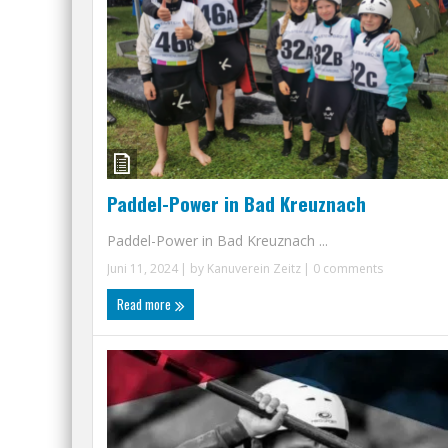
Paddel-Power in Bad Kreuznach
Paddel-Power in Bad Kreuznach ...
Juni 11, 2024
| by
Kanuverein Zeitz
|
0 comments
Read more