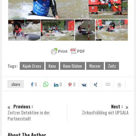
Tags:
Kajak-Cross
Kanu
Kanu-Slalom
Wasser
Zeitz
share
0
0
0
Previous :
Next :
Zeitzer Detektive in der
Zirkusfrühling mit UPSALA
Partnerstadt
About The Author