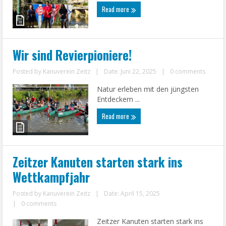
Read more
Wir sind Revierpioniere!
Posted by
Kanuverein Zeitz
|
Date: Juni 22, 2025
|
0 comments
Natur erleben mit den jüngsten
Entdeckern ...
Read more
Zeitzer Kanuten starten stark ins
Wettkampfjahr
Posted by
Kanuverein Zeitz
|
Date: April 15, 2025
|
0 comments
Zeitzer Kanuten starten stark ins