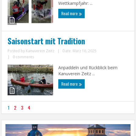
Wettkampfjahr: ...
Read more
Saisonstart mit Tradition
Posted by
Kanuverein Zeitz
|
Date: März 16, 2025
|
0 comments
Anpaddeln und Rückblick beim
Kanuverein Zeitz ...
Read more
1
2
3
4