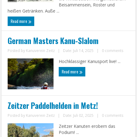
Beisammensein, Roster und
heißen Getränken. Auße ...
Read more
German Masters Kanu-Slalom
Posted by
Kanuverein Zeitz
|
Date: Juli 14, 2025
|
0 comments
Hochklassiger Kanusport live! ...
Read more
Zeitzer Paddelhelden in Metz!
Posted by
Kanuverein Zeitz
|
Date: Juli 02, 2025
|
0 comments
Zeitzer Kanuten erobern das
Podium! ...