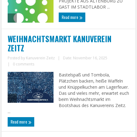
PROJEKTE AUS ALTENBURG ZU
GAST IM STADTLABOR ...
Read more
WEIHNACHTSMARKT KANUVEREIN
ZEITZ
Posted by
Kanuverein Zeitz
|
Date: November 16, 2025
|
0 comments
Bastelspaß und Tombola,
Plätzchen backen, heiße Waffeln
und Knüppelkuchen am Lagerfeuer.
Das und vieles mehr, erwartet euch
beim Weihnachtsmarkt im
Bootshaus des Kanuvereins Zeitz.
...
Read more