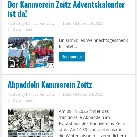
Der Kanuverein Zeitz Adventskalender
ist da!
Posted by
Kanuverein Zeitz
|
Date: Oktober 24, 2025
|
0 comments
Ein sinnvolles Weihnachtsgeschenk
für alle! ...
Read more
Abpaddeln Kanuverein Zeitz
Posted by
Kanuverein Zeitz
|
Date: Oktober 24, 2025
|
0 comments
Am 08.11.2025 findet das
traditionelle Abpaddeln im
Bootshaus des Kanuvereins Zeitz
statt. Ab 14:30 Uhr starten wir in
die Wintersaison mit gemütlichem