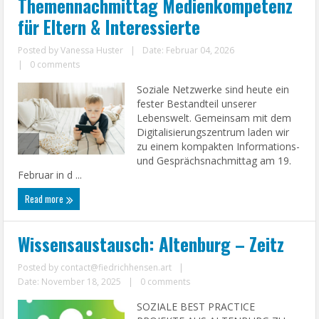
Themennachmittag Medienkompetenz
für Eltern & Interessierte
Posted by
Vanessa Huster
|
Date: Februar 04, 2026
|
0 comments
Soziale Netzwerke sind heute ein
fester Bestandteil unserer
Lebenswelt. Gemeinsam mit dem
Digitalisierungszentrum laden wir
zu einem kompakten Informations-
und Gesprächsnachmittag am 19.
Februar in d ...
Read more
Wissensaustausch: Altenburg – Zeitz
Posted by
contact@fiedrichhensen.art
|
Date: November 18, 2025
|
0 comments
SOZIALE BEST PRACTICE