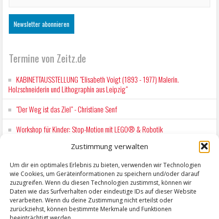
Termine von Zeitz.de
KABINETTAUSSTELLUNG "Elisabeth Voigt (1893 - 1977) Malerin.
Holzschneiderin und Lithographin aus Leipzig"
"Der Weg ist das Ziel" - Christiane Senf
Workshop für Kinder: Stop-Motion mit LEGO® & Robotik
Zustimmung verwalten
Wochenmarkt Zeitz
Um dir ein optimales Erlebnis zu bieten, verwenden wir Technologien
EINFACH LESEN im August 2026 H.P. Richter - DAMALS WAR ES FRIEDRICH
wie Cookies, um Geräteinformationen zu speichern und/oder darauf
Lesung in Einfacher Sprache
zuzugreifen. Wenn du diesen Technologien zustimmst, können wir
Daten wie das Surfverhalten oder eindeutige IDs auf dieser Website
verarbeiten. Wenn du deine Zustimmung nicht erteilst oder
zurückziehst, können bestimmte Merkmale und Funktionen
beeinträchtigt werden.