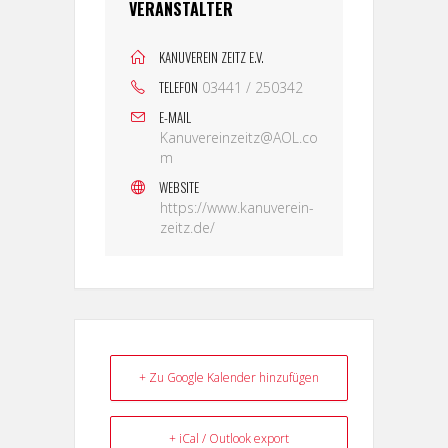
VERANSTALTER
KANUVEREIN ZEITZ E.V.
TELEFON
03441 / 250342
E-MAIL
Kanuvereinzeitz@AOL.co
m
WEBSITE
https://www.kanuverein-
zeitz.de/
+ Zu Google Kalender hinzufügen
+ iCal / Outlook export