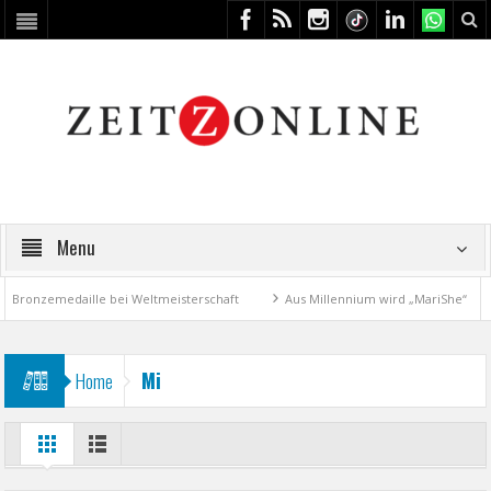
Menu
Bronzemedaille bei Weltmeisterschaft
Aus Millennium wird „MariShe“
Mi
Home