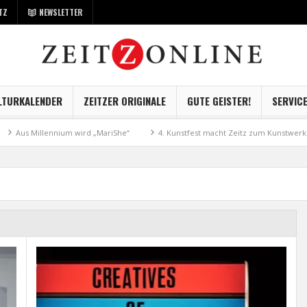
TZ
NEWSLETTER
LTURKALENDER
ZEITZER ORIGINALE
GUTE GEISTER!
SERVIC
llennium wird „MariShe“
4. Kunstfest macht Zeitz zum Kunstwerk
Mus