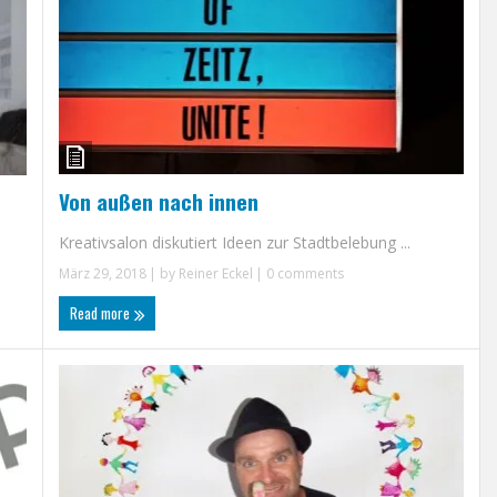
Von außen nach innen
Kreativsalon diskutiert Ideen zur Stadtbelebung ...
März 29, 2018
| by
Reiner Eckel
|
0 comments
Read more