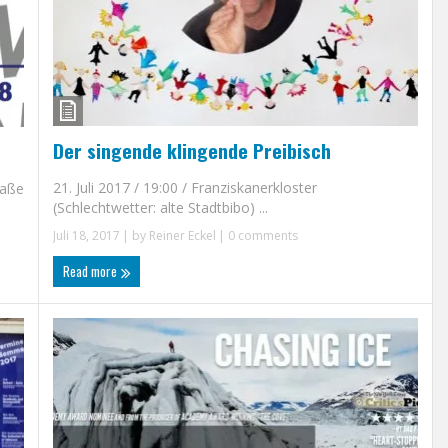
Der singende klingende Preibisch
21. Juli 2017 / 19:00 / Franziskanerkloster
raße
(Schlechtwetter: alte Stadtbibo) ...
Juli 18, 2017
| by
Reiner Eckel
|
0 comments
Read more