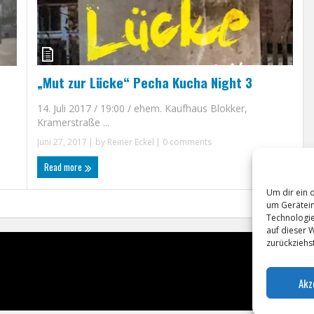
„Mut zur Lücke“ Pecha Kucha Night 3
14. Juli 2017 / 19:00 / ehem. Kaufhaus Blokker,
Kramerstraße ...
Juni 27, 2017
| by
Reiner Eckel
|
0 comments
Read more
Um dir ein 
um Gerätein
Technologie
auf dieser 
zurückziehs
Akz