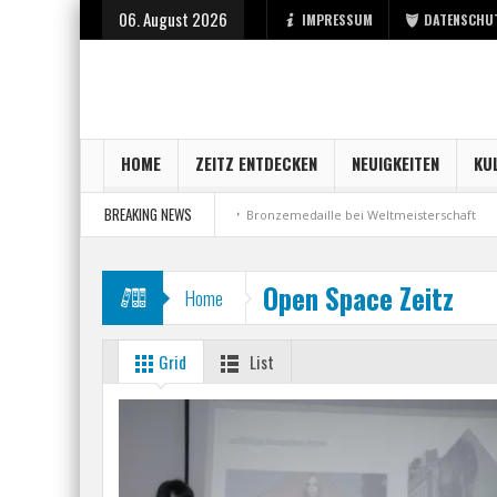
06. August 2026
IMPRESSUM
DATENSCHU
HOME
ZEITZ ENTDECKEN
NEUIGKEITEN
KU
BREAKING NEWS
art bei der Stadt Zeitz
Bronzemedaille bei Weltmeisterschaft
Aus Mi
Open Space Zeitz
Home
Grid
List