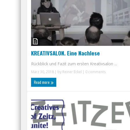
KREATIVSALON. Eine Nachlese
Rückblick und Fazit zum ersten Kreativsalon ...
März 30, 2018
| by
Reiner Eckel
|
0 comments
Read more