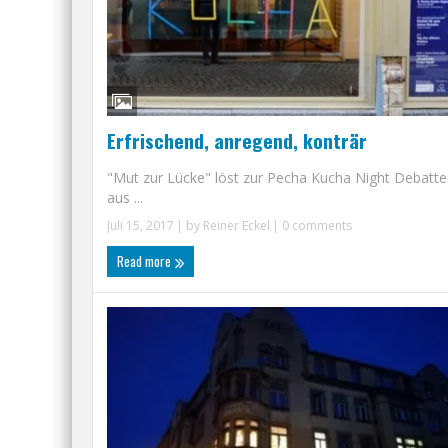
Erfrischend, anregend, konträr
"Mut zur Lücke" löst zur Pecha Kucha Night Debatt
aus ...
Juli 15, 2017
| by
Reiner Eckel
|
0 comments
Read more