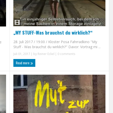
„MY STUFF-Was brauchst du wirklich?“
28. Juli 2017 / 19:00 / Kloster Posa Fahrradkino "My
e
Stuff - Was brauchst du wirklich?" Davor: Vortrag mi ...
Juli 01, 2017
| by
Reiner Eckel
|
0 comments
Read more