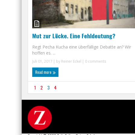
Mut zur Lücke. Eine Fehldeutung?
Regt Pecha Kucha eine überfällige Debatte an? Wir
hoffen es. ...
Juli 01, 2017
| by
Reiner Eckel
|
0 comments
Read more
1
2
3
4