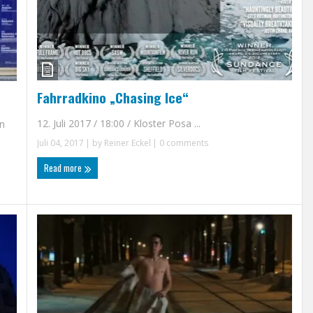
Fahrradkino „Chasing Ice“
12. Juli 2017 / 18:00 / Kloster Posa ...
en
Juli 04, 2017
| by
Reiner Eckel
|
0 comments
Read more