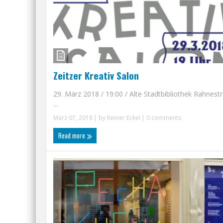
Zeitzer Kreativ Salon
29. März 2018 / 19:00 / Alte Stadtbibliothek Rahnest
...
März 07, 2018
| by
Reiner Eckel
|
0 comments
Read more