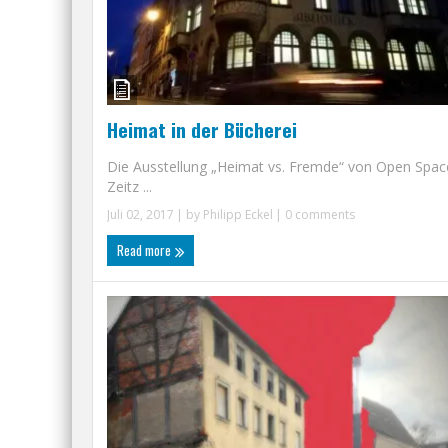
Heimat in der Bücherei
Die Ausstellung „Heimat vs. Fremde“ von Open Spac
Zeitz ...
Juli 02, 2017
| by
Philipp Eckel
|
0 comments
Read more