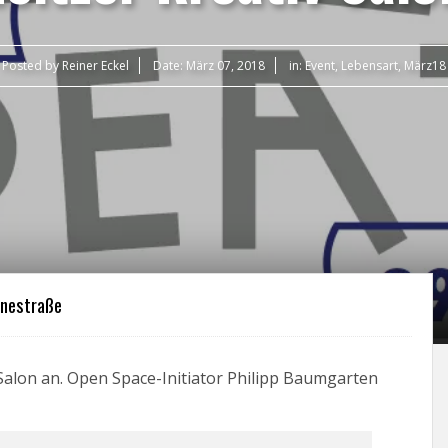
Posted by
Reiner Eckel
Date:
März 07, 2018
in:
Event
,
Lebensart
,
März18
hnestraße
 Salon an. Open Space-Initiator Philipp Baumgarten