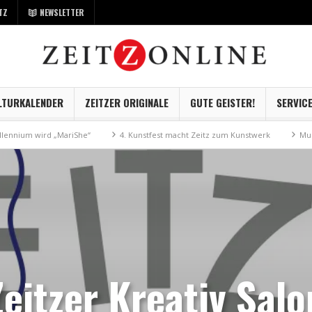
TZ
NEWSLETTER
LTURKALENDER
ZEITZER ORIGINALE
GUTE GEISTER!
SERVIC
wird „MariShe“
4. Kunstfest macht Zeitz zum Kunstwerk
Museum Kayna
Zeitzer Kreativ Salo