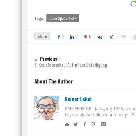
Tags:
Open Space Zeitz
share
0
0
0
Previous :
5. Kreisfotoschau. Aufruf zur Beteiligung
About The Author
Reiner Eckel
REINER ECKEL Jahrgang 1953, wohnt i
Layout als Autodidakt unterwegs. Bet