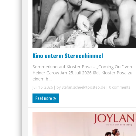
Kino unterm Sternenhimmel
Sommerkino auf Kloster Posa – „Coming Out“ von
Heiner Carow Am 25. Juli 2026 lädt Kloster Posa zu
einem b ...
Juli 16, 2026
| by
Stefan.scheel@posteo.de
|
0 comments
Read more