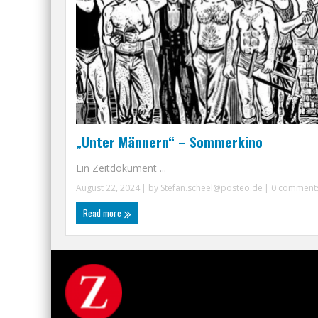
„Unter Männern“ – Sommerkino
Ein Zeitdokument ...
August 22, 2024
| by
Stefan.scheel@posteo.de
|
0 comment
Read more