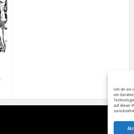
s
Um dir ein 
um Gerätein
Technologie
auf dieser 
zurückziehs
Akz