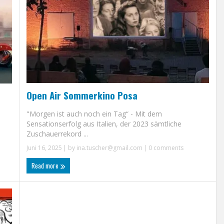
Open Air Sommerkino Posa
"Morgen ist auch noch ein Tag“ - Mit dem
Sensationserfolg aus Italien, der 2023 sämtliche
Zuschauerrekord ...
Juni 16, 2025
| by
ina.tuscher@gmail.com
|
0 comments
Read more