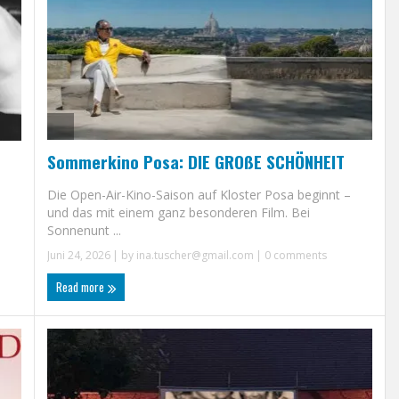
Sommerkino Posa: DIE GROßE SCHÖNHEIT
Die Open-Air-Kino-Saison auf Kloster Posa beginnt –
und das mit einem ganz besonderen Film. Bei
Sonnenunt ...
Juni 24, 2026
| by
ina.tuscher@gmail.com
|
0 comments
Read more