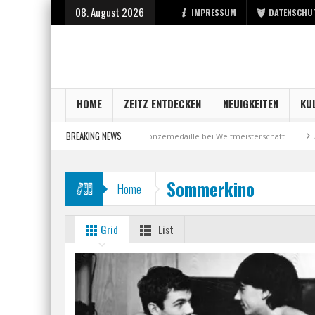
08. August 2026
IMPRESSUM
DATENSCHU
HOME
ZEITZ ENTDECKEN
NEUIGKEITEN
KU
BREAKING NEWS
art bei der Stadt Zeitz
Bronzemedaille bei Weltmeisterschaft
Aus Mi
Sommerkino
Home
Grid
List