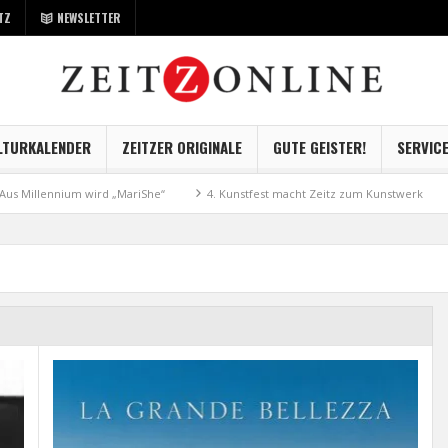
TZ
NEWSLETTER
LTURKALENDER
ZEITZER ORIGINALE
GUTE GEISTER!
SERVIC
llennium wird „MariShe“
4. Kunstfest macht Zeitz zum Kunstwerk
Mus