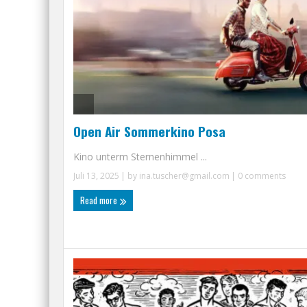
Open Air Sommerkino Posa
Kino unterm Sternenhimmel ...
Juli 13, 2025
| by
ina.tuscher@gmail.com
|
0 comments
Read more