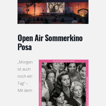
Open Air Sommerkino
Posa
„Morgen
ist auch
noch ein
Tag“ –
Mit dem