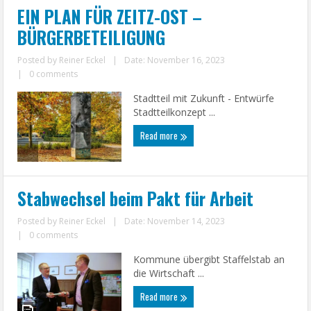
EIN PLAN FÜR ZEITZ-OST –
BÜRGERBETEILIGUNG
Posted by
Reiner Eckel
|
Date: November 16, 2023
|
0 comments
Stadtteil mit Zukunft - Entwürfe
Stadtteilkonzept ...
Read more
Stabwechsel beim Pakt für Arbeit
Posted by
Reiner Eckel
|
Date: November 14, 2023
|
0 comments
Kommune übergibt Staffelstab an
die Wirtschaft ...
Read more