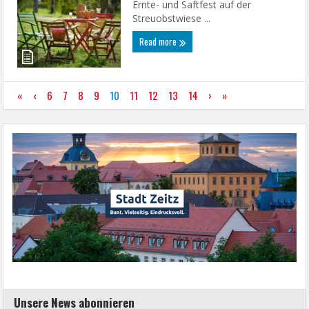
Ernte- und Saftfest auf der
Streuobstwiese ...
Read more
«
‹
6
7
8
9
10
11
12
13
14
›
»
Unsere News abonnieren