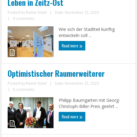
Leben in Zeitz-Ost
Posted by
Reiner Eckel
|
Date: November 25, 2023
|
0 comments
Wie sich der Stadtteil künftig
entwickeln soll ...
Read more
Optimistischer Raumerweiterer
Posted by
Reiner Eckel
|
Date: November 25, 2023
|
0 comments
Philipp Baumgarten mit Georg-
Christoph-Biller-Preis geehrt ...
Read more