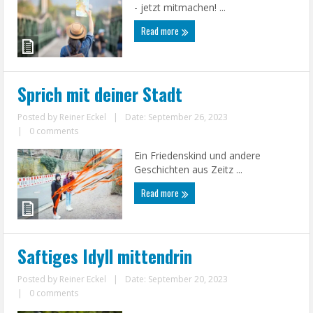
- jetzt mitmachen! ...
Read more
Sprich mit deiner Stadt
Posted by
Reiner Eckel
|
Date: September 26, 2023
|
0 comments
Ein Friedenskind und andere
Geschichten aus Zeitz ...
Read more
Saftiges Idyll mittendrin
Posted by
Reiner Eckel
|
Date: September 20, 2023
|
0 comments