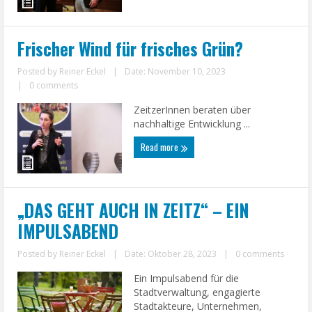
Frischer Wind für frisches Grün?
Posted by
Reiner Eckel
|
Date: November 10, 2023
|
0 comments
ZeitzerInnen beraten über
nachhaltige Entwicklung ...
Read more
„DAS GEHT AUCH IN ZEITZ“ – EIN
IMPULSABEND
Posted by
Reiner Eckel
|
Date: Oktober 28, 2023
|
0 comments
Ein Impulsabend für die
Stadtverwaltung, engagierte
Stadtakteure, Unternehmen,