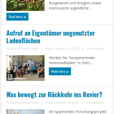
Bürgerinnen und Bürgern sowie
interessierte Jugendliche ...
Read more
Aufruf an Eigentümer ungenutzter
Ladenflächen
Posted by
Reiner Eckel
|
Date: Oktober 27, 2023
|
0 comments
Werden Sie "kooperierender
Innenstadtladen" in Zeitz ...
Read more
Was bewegt zur Rückkehr ins Revier?
Posted by
Reiner Eckel
|
Date: Oktober 19, 2023
|
0 comments
Ein spannendes Forschungsprojekt